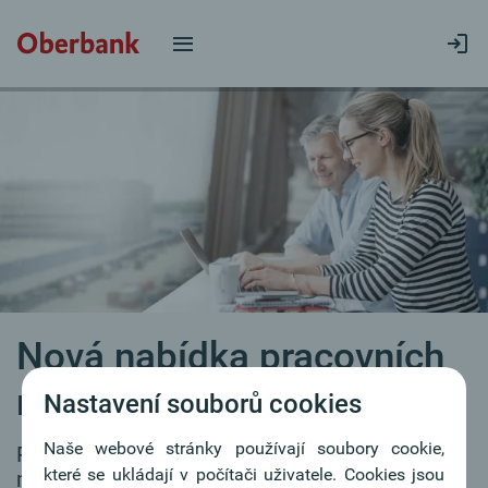
Nová nabídka pracovních
míst
Nastavení souborů cookies
Naše webové stránky používají soubory cookie,
Pro naše filiálky průběžně hledáme
které se ukládají v počítači uživatele. Cookies jsou
motivované kolegyně a kolegy.