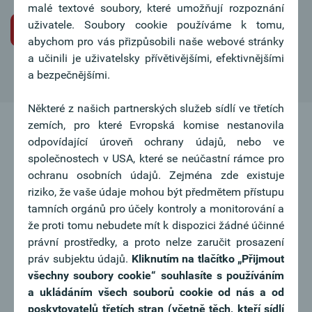
malé textové soubory, které umožňují rozpoznání
uživatele. Soubory cookie používáme k tomu,
Iniciativní žádost o pracovní místo
abychom pro vás přizpůsobili naše webové stránky
a učinili je uživatelsky přívětivějšími, efektivnějšími
a bezpečnějšími.
Některé z našich partnerských služeb sídlí ve třetích
zemích, pro které Evropská komise nestanovila
odpovídající úroveň ochrany údajů, nebo ve
společnostech v USA, které se neúčastní rámce pro
ochranu osobních údajů. Zejména zde existuje
riziko, že vaše údaje mohou být předmětem přístupu
tamních orgánů pro účely kontroly a monitorování a
že proti tomu nebudete mít k dispozici žádné účinné
právní prostředky, a proto nelze zaručit prosazení
práv subjektu údajů.
Kliknutím na tlačítko
„Přijmout
všechny soubory cookie“ souhlasíte s používáním
a ukládáním všech souborů cookie od nás a od
poskytovatelů třetích stran (včetně těch, kteří sídlí