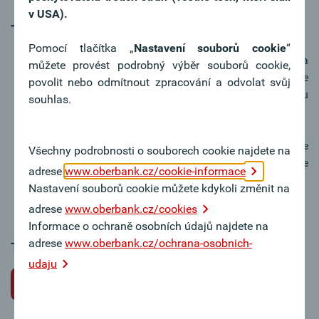
v USA).
Tipy k žádosti o místo
Pomocí tlačítka „
Nastavení souborů cookie
“
V motivačním dopise vyzdvihněte svou osobu a
můžete provést podrobný výběr souborů cookie,
váš zájem o práci v Oberbank. Motivační dopis je
povolit nebo odmítnout zpracování a odvolat svůj
nejosobnější dokument a obvykle první věc, kterou
souhlas.
si posuzující osoba přečte.
Důkladně se připravte na přijímací pohovor. Ukažte
Všechny podrobnosti o souborech cookie najdete na
svůj zájem o Oberbank – rádi odpovíme na vaše
adrese
www.oberbank.cz/cookie-informace
dotazy týkající se společnosti.
Nastavení souborů cookie můžete kdykoli změnit na
adrese
www.oberbank.cz/cookies
Informace o ochraně osobních údajů najdete na
adrese
www.oberbank.cz/ochrana-osobnich-
Tato pracovní pozice bohužel není k dispozici.
udaju
Zpět na volné pracovní pozice