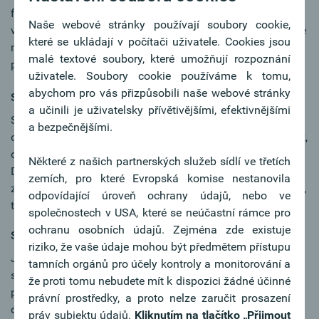
finančních záležitostech, především však v situacích, které
Naše webové stránky používají soubory cookie,
vyžadují intenzivní péči a poradenství. Na této pozici byste
které se ukládají v počítači uživatele. Cookies jsou
měl/měla být komunikativní, mít smysl pro prodej a mít
malé textové soubory, které umožňují rozpoznání
potěšení z péče o klienty.
uživatele. Soubory cookie používáme k tomu,
abychom pro vás přizpůsobili naše webové stránky
Specialista v Praze nebo Českých Budějovicích
a učinili je uživatelsky přívětivějšími, efektivnějšími
Své kolegy budete podporovat v odborných otázkách v
a bezpečnějšími.
oblasti vaší specializace, např. analýza úvěrů, platební styk,
oceňování nemovitostí, administrativa nebo účetnictví.
Některé z našich partnerských služeb sídlí ve třetích
Důležitými předpoklady pro tuto pozici jsou ekonomické
zemích, pro které Evropská komise nestanovila
znalosti, schopnost práce s čísly, pečlivý a flexibilní přístup,
odpovídající úroveň ochrany údajů, nebo ve
týmová práce a ochota poskytovat servis.
společnostech v USA, které se neúčastní rámce pro
ochranu osobních údajů. Zejména zde existuje
Specialista odborného oddělení v Linci
riziko, že vaše údaje mohou být předmětem přístupu
Jako specialista se vyznačujete zejména znalostí určitého
tamních orgánů pro účely kontroly a monitorování a
specializovaného oboru, jako je financování, investiční
že proti tomu nebudete mít k dispozici žádné účinné
poradenství, vedení úvěru, účetnictví/controlling,
právní prostředky, a proto nelze zaručit prosazení
organizace. Pracujete samostatně, z vlastní iniciativy a
práv subjektu údajů.
Kliknutím na tlačítko
„Přijmout