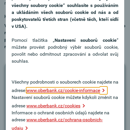
máte schopnost analytického myšlení.
všechny soubory cookie“ souhlasíte s používáním
a ukládáním všech souborů cookie od nás a od
Kariérní šance
poskytovatelů třetích stran (včetně těch, kteří sídlí
Vy sami jste strůjcem svého profesního úspěchu a dalšího
v USA).
rozvoje. K tomu vám vytváříme podmínky: postupným
plněním složitějších úkolů můžete využít prostor pro
Pomocí tlačítka „
Nastavení souborů cookie
“
rozhodování a přebírat větší odpovědnost.
můžete provést podrobný výběr souborů cookie,
povolit nebo odmítnout zpracování a odvolat svůj
souhlas.
Hledáte novou výzvu?
Všechny podrobnosti o souborech cookie najdete na
adrese
www.oberbank.cz/cookie-informace
Motivovaní pracovníci s pravomocemi a vlastní
Nastavení souborů cookie můžete kdykoli změnit na
zodpovědností - rozhodující faktor úspěchu.
adrese
www.oberbank.cz/cookies
Informace o ochraně osobních údajů najdete na
Volné pracovní pozice
adrese
www.oberbank.cz/ochrana-osobnich-
udaju