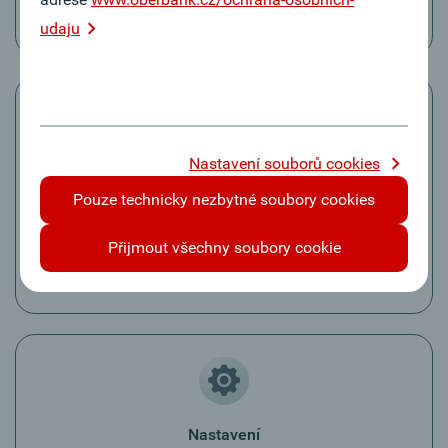
„Oblíbené“ mohou být definovány zrychlené přístupy.
udaju
Nastavení souborů cookies
Správa účtu
Pouze technicky nezbytné soubory cookies
Ve „správě účtu“ mohou být účty
potlačeny/zviditelněny a může být zadáno vlastní
Přijmout všechny soubory cookie
označení. Tato vlastní označení nejsou viditelná u
příjemce.
Nastavení