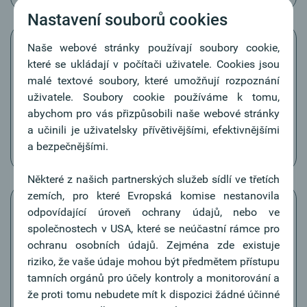
Nastavení souborů cookies
Naše webové stránky používají soubory cookie,
které se ukládají v počítači uživatele. Cookies jsou
malé textové soubory, které umožňují rozpoznání
Přehled obratů
uživatele. Soubory cookie používáme k tomu,
abychom pro vás přizpůsobili naše webové stránky
„Přehled obratů“ poskytuje náhled na dnešní obraty
a učinili je uživatelsky přívětivějšími, efektivnějšími
(označené hvězdičkou) a v případě potřeby za
a bezpečnějšími.
posledních 365 dní.
Některé z našich partnerských služeb sídlí ve třetích
zemích, pro které Evropská komise nestanovila
odpovídající úroveň ochrany údajů, nebo ve
společnostech v USA, které se neúčastní rámce pro
ochranu osobních údajů. Zejména zde existuje
Otevřené příkazy
riziko, že vaše údaje mohou být předmětem přístupu
V „otevřených příkazech“ čekají dříve v Multicash
tamních orgánů pro účely kontroly a monitorování a
nebo jiném libovolném EBICS-programu zadané
že proti tomu nebudete mít k dispozici žádné účinné