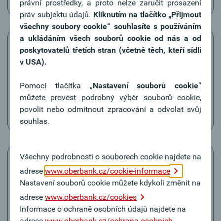
příkazy k podpisu.
právní prostředky, a proto nelze zaručit prosazení
práv subjektu údajů.
Kliknutím na tlačítko
„Přijmout
všechny soubory cookie“ souhlasíte s používáním
a ukládáním všech souborů cookie od nás a od
poskytovatelů třetích stran (včetně těch, kteří sídlí
v USA).
Podepsané příkazy
Pomocí tlačítka „
Nastavení souborů cookie
“
V „podepsaných příkazech“ naleznete standardně
můžete provést podrobný výběr souborů cookie,
částečně podepsané, resp. ještě ne celé a úplně
povolit nebo odmítnout zpracování a odvolat svůj
podepsané příkazy.
souhlas.
Všechny podrobnosti o souborech cookie najdete na
adrese
www.oberbank.cz/cookie-informace
Nastavení souborů cookie můžete kdykoli změnit na
Komunikace / Oblíbené
adrese
www.oberbank.cz/cookies
V bodu nabídky „komunikace“ naleznete všechny
Informace o ochraně osobních údajů najdete na
bankovní přístupy, které jsou v App zřízeny. Pod
adrese
www.oberbank.cz/ochrana-osobnich-