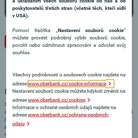
a ukládáním všech souborů cookie od nás a od
poskytovatelů třetích stran (včetně těch, kteří sídlí
v USA).
Pomocí tlačítka „
Nastavení souborů cookie
“
můžete provést podrobný výběr souborů cookie,
Přečtěte si návod
povolit nebo odmítnout zpracování a odvolat svůj
souhlas.
Všechny podrobnosti o souborech cookie najdete na
adrese
www.oberbank.cz/cookie-informace
Funkce
Nastavení souborů cookie můžete kdykoli změnit na
adrese
www.oberbank.cz/cookies
Oberbank Klientský portál business Vám nabízí všechno,
Informace o ochraně osobních údajů najdete na
co potřebujete, a ještě něco navíc: Kromě základních funkcí
adrese
www.oberbank.cz/ochrana-osobnich-
jako tuzemské a cizoměnové převody je zde mnoho
udaju
praktických funkcí, které Váš běžný pracovní den pomohou
uspořádat tak, aby byl efektivnější a pohodlnější.