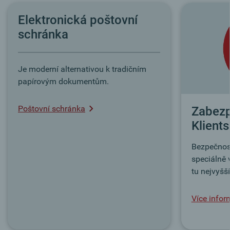
Elektronická poštovní
schránka
Je moderní alternativou k tradičním
papírovým dokumentům.
Poštovní schránka
Zabezp
Klient
Bezpečnost
speciálně 
tu nejvyšší
Více infor