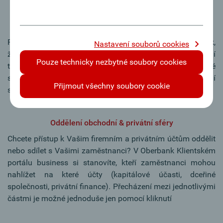
Intuitivní a jednoduchá obsluha
Provádějte platby pomocí přetáhnutí (drag and drop) tak,
Nastavení souborů cookies
že přetáhnete jeden účet na jiný. Formulář pro provedení
Pouze technicky nezbytné soubory cookies
transakce se následně otevře automaticky. Údaje, které
systém zná (např. IBAN účtu příjemce), se vyplní
Přijmout všechny soubory cookie
samostatně.
Oddělení obchodní & privátní sféry
Chcete přístup k Vašim firemním a privátním účtům oddělit
nebo sdílet s Vašimi zaměstnanci? V Oberbank Klientském
portálu business si stanovíte, kteří zaměstnanci mohou
nahlížet na které účty (kapitálové účasti, dceřiné
společnosti, privátní finance). Přecházení mezi jednotlivými
částmi je možné jednoduše jen pomocí kliknutí