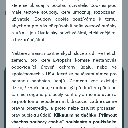
které se ukládají v počítači uživatele. Cookies jsou
Export dat – elektronické výpisy
malé textové soubory, které umožňují rozpoznání
uživatele. Soubory cookie používáme k tomu,
abychom pro vás přizpůsobili naše webové stránky
MT940
a učinili je uživatelsky přívětivějšími, efektivnějšími
CAMT53
a bezpečnějšími.
Některé z našich partnerských služeb sídlí ve třetích
zemích, pro které Evropská komise nestanovila
odpovídající úroveň ochrany údajů, nebo ve
společnostech v USA, které se neúčastní rámce pro
ochranu osobních údajů. Zejména zde existuje
riziko, že vaše údaje mohou být předmětem přístupu
tamních orgánů pro účely kontroly a monitorování a
You do not see a video? This is because you
že proti tomu nebudete mít k dispozici žádné účinné
have not accepted the media cookies.
právní prostředky, a proto nelze zaručit prosazení
práv subjektu údajů.
Kliknutím na tlačítko
„Přijmout
Accept media cookies
všechny soubory cookie“ souhlasíte s používáním