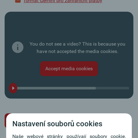
formát Gemini pro zahraniční platby
You do not see a video? This is because you
have not accepted the media cookies.
Accept media cookies
Přečtěte si návod
Nastavení souborů cookies
Naše webové stránky používají soubory cookie,