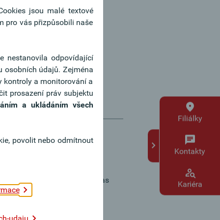
 Cookies jsou malé textové
 pro vás přizpůsobili naše
e nestanovila odpovídající
nu osobních údajů. Zejména
y kontroly a monitorování a
čit prosazení práv subjektu
api.io
.
íváním a ukládáním všech
Filiálky
ie, povolit nebo odmítnout
Kontakty
t release, account information as
Kariéra
rmace
estrictions.
of insufficient funds in the
ch-udaju