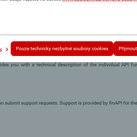
turned to the caller. Thereby, the connection of an explicit Funds
provides pure test data, which are located at finAPI. All detail
Pouze technicky nezbytné soubory cookies
Přijmout
s
des you with a technical description of the individual API fu
an submit support requests. Support is provided by finAPI for th