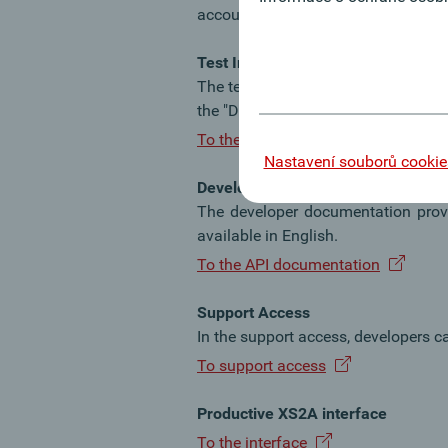
account, a corresponding error is re
Test Interface - XS2A Sandbox
The test interface ("XS2A-Sandbox") 
the "Developer Documentation".
To the interface
Nastavení souborů cookie
Developer documentation
The developer documentation provi
available in English.
To the API documentation
Support Access
In the support access, developers c
To support access
Productive XS2A interface
To the interface