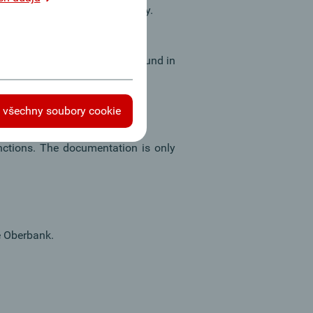
 Check Service is not necessary.
s about the interface can be found in
 všechny soubory cookie
nctions. The documentation is only
e Oberbank.