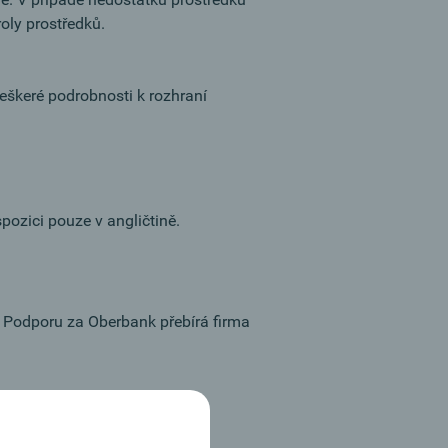
roly prostředků.
Veškeré podrobnosti k rozhraní
ozici pouze v angličtině.
 Podporu za Oberbank přebírá firma