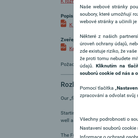
K rozhraní
Naše webové stránky použí
soubory, které umožňují r
Popis XS2A Fallback
webové stránky a učinili je
K popisu
Některé z našich partners
Zveřejnění statistiky XS2A
úroveň ochrany údajů, neb
Ke statistice
zde existuje riziko, že va
že proti tomu nebudete mít
Požadavky na podporu mohou být al
údajů.
Kliknutím na tlačí
souborů cookie od nás a od
Rozhraní XS2A (PSD2) - a
Pomocí tlačítka „
Nastaven
zpracování a odvolat svůj 
Our „finAPI XS2A API“ interfaces fol
Starting from 14.03.2019, the testin
Všechny podrobnosti o sou
well as payment service providers, t
Nastavení souborů cookie 
The Funds Check from PISP is reviewe
Informace o ochraně osobn