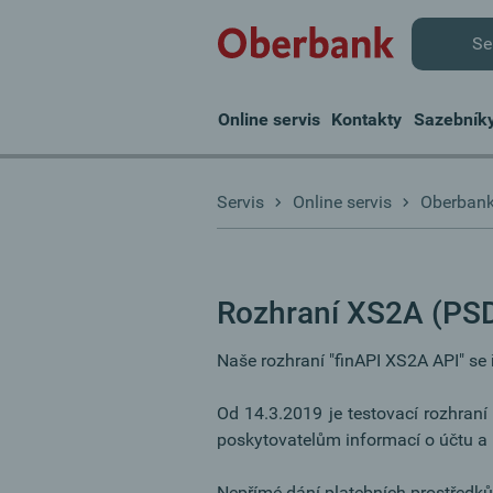
Se
Online servis
Kontakty
Sazebník
Servis
Online servis
Oberbank 
Rozhraní XS2A (PS
Naše rozhraní "finAPI XS2A API" se ř
Od 14.3.2019 je testovací rozhraní
poskytovatelům informací o účtu a 
Nepřímé dání platebních prostředků 