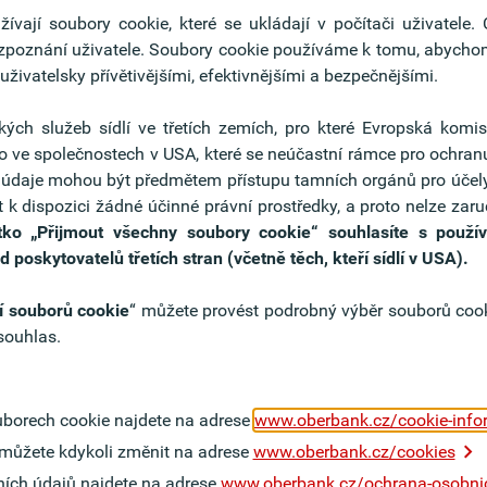
vají soubory cookie, které se ukládají v počítači uživatele.
ozpoznání uživatele. Soubory cookie používáme k tomu, abychom
 uživatelsky přívětivějšími, efektivnějšími a bezpečnějšími.
kých služeb sídlí ve třetích zemích, pro které Evropská komis
o ve společnostech v USA, které se neúčastní rámce pro ochra
še údaje mohou být předmětem přístupu tamních orgánů pro účel
 k dispozici žádné účinné právní prostředky, a proto nelze zaru
ternativně zasílány i e-mailem na adresu
xs2a-support@fin
tko
„Přijmout všechny soubory cookie“ souhlasíte s použ
 poskytovatelů třetích stran (včetně těch, kteří sídlí v USA).
nglicky
í souborů cookie
“ můžete provést podrobný výběr souborů cook
souhlas.
low the guidelines of the Berlin Group.
g possibility (in the following called „Sandbox“) for all paymen
borech cookie najdete na adrese
www.oberbank.cz/cookie-info
hat issue card-linked payment instruments, is available without r
můžete kdykoli změnit na adrese
www.oberbank.cz/cookies
d automatically by the transaction in our architecture. In case 
ích údajů najdete na adrese
www.oberbank.cz/ochrana-osobni