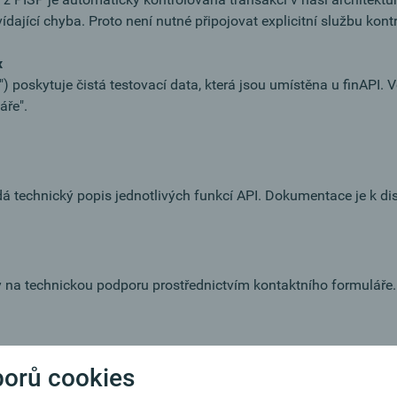
dající chyba. Proto není nutné připojovat explicitní službu kont
x
 poskytuje čistá testovací data, která jsou umístěna u finAPI. 
áře".
technický popis jednotlivých funkcí API. Dokumentace je k disp
na technickou podporu prostřednictvím kontaktního formuláře.
borů cookies