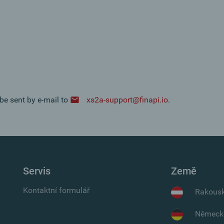
 be sent by e-mail to
xs2a-support@finapi.io
.
Servis
Země
Kontaktní formulář
Rakous
Německ