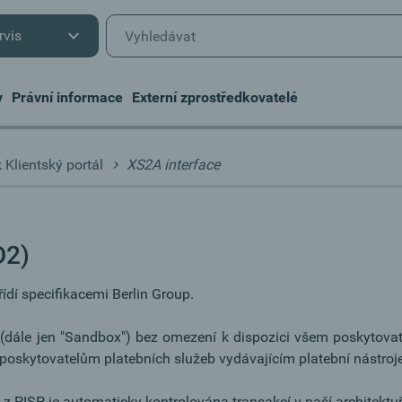
rvis
y
Právní informace
Externí zprostředkovatelé
Klientský portál
XS2A interface
D2)
ídí specifikacemi Berlin Group.
 (dále jen "Sandbox") bez omezení k dispozici všem poskytovat
poskytovatelům platebních služeb vydávajícím platební nástroje
z PISP je automaticky kontrolována transakcí v naší architektu