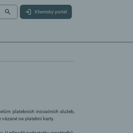
Klientský portál
elům platebních iniciačních služeb,
 vázané na platební karty.
ře. V případě nedostatku prostředků