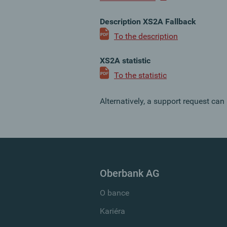
Description XS2A Fallback
To the description
XS2A statistic
To the statistic
Alternatively, a support request can
Oberbank AG
O bance
Kariéra