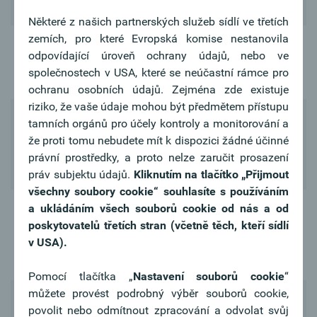
Standard
Některé z našich partnerských služeb sídlí ve třetích
zemích, pro které Evropská komise nestanovila
Oberbank
odpovídající úroveň ochrany údajů, nebo ve
Mastercard
-
zahrnuto
společnostech v USA, které se neúčastní rámce pro
Gold
ochranu osobních údajů. Zejména zde existuje
riziko, že vaše údaje mohou být předmětem přístupu
Pojištění
tamních orgánů pro účely kontroly a monitorování a
debetní karty
že proti tomu nebudete mít k dispozici žádné účinné
1x
3x
pro případ
právní prostředky, a proto nelze zaručit prosazení
ztráty / krádeže
práv subjektu údajů.
Kliknutím na tlačítko
„Přijmout
všechny soubory cookie“ souhlasíte s používáním
a ukládáním všech souborů cookie od nás a od
Cestovní
poskytovatelů třetích stran (včetně těch, kteří sídlí
pojištění v
-
zahrnuto
v USA).
rámci debetní
karty
Pomocí tlačítka „
Nastavení souborů cookie
“
můžete provést podrobný výběr souborů cookie,
Devizový účet v
zahrnuto
zahrnuto
povolit nebo odmítnout zpracování a odvolat svůj
EUR