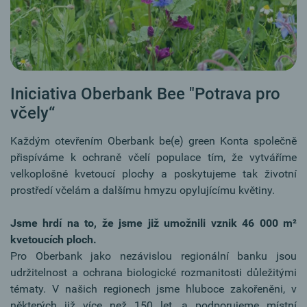
Iniciativa Oberbank Bee "Potrava pro
včely“
Každým otevřením Oberbank be(e) green Konta společně
přispíváme k ochraně včelí populace tím, že vytváříme
velkoplošné kvetoucí plochy a poskytujeme tak životní
prostředí včelám a dalšímu hmyzu opylujícímu květiny.
Jsme hrdí na to, že jsme již umožnili vznik 46 000 m²
kvetoucích ploch.
Pro Oberbank jako nezávislou regionální banku jsou
udržitelnost a ochrana biologické rozmanitosti důležitými
tématy. V našich regionech jsme hluboce zakořeněni, v
některých již více než 150 let, a podporujeme místní