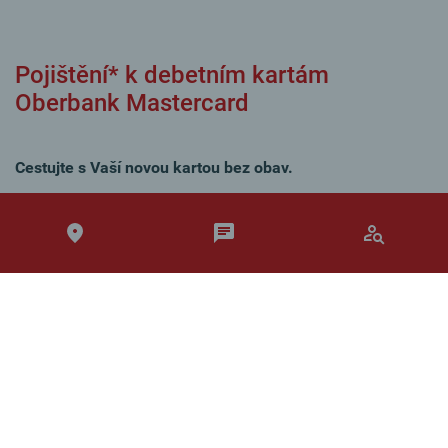
Pojištění* k debetním kartám
Oberbank Mastercard
Cestujte s Vaší novou kartou bez obav.
Více informací
*Partnerem Oberbank je Generali Česká pojišťovna
Oberbank AG