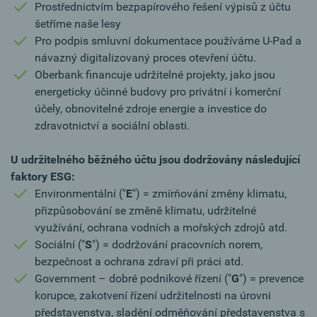
Prostřednictvím bezpapírového řešení výpisů z účtu
šetříme naše lesy
Pro podpis smluvní dokumentace používáme U-Pad a
návazný digitalizovaný proces otevření účtu.
Oberbank financuje udržitelné projekty, jako jsou
energeticky účinné budovy pro privátní i komerční
účely, obnovitelné zdroje energie a investice do
zdravotnictví a sociální oblasti.
U udržitelného běžného účtu jsou dodržovány následující
faktory ESG:
Environmentální ("
E
") = zmírňování změny klimatu,
přizpůsobování se změně klimatu, udržitelné
využívání, ochrana vodních a mořských zdrojů atd.
Sociální ("
S
") = dodržování pracovních norem,
bezpečnost a ochrana zdraví při práci atd.
Government – dobré podnikové řízení ("
G
") = prevence
korupce, zakotvení řízení udržitelnosti na úrovni
představenstva, sladění odměňování představenstva s