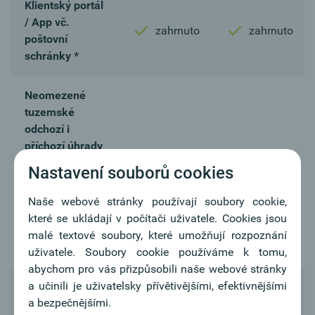
Klientský portál
/ App vč.
zahrnuto
zahrnuto
poštovní
schránky *
Neomezené
tuzemské
odchozí i
příchozí úhrady
/ okamžité
Nastavení souborů cookies
zahrnuto
zahrnuto
úhrady a
úhrady SEPA
Naše webové stránky používají soubory cookie,
pořízené
které se ukládají v počítači uživatele. Cookies jsou
internetovým
malé textové soubory, které umožňují rozpoznání
bankovnictvím
uživatele. Soubory cookie používáme k tomu,
abychom pro vás přizpůsobili naše webové stránky
a učinili je uživatelsky přívětivějšími, efektivnějšími
Oberbank
a bezpečnějšími.
Mastercard
zahrnuto
zahrnuto