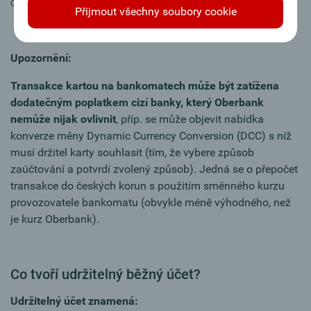
Oberbank) a připojení k internetu.
Přijmout všechny soubory cookie
Upozornění:
Transakce kartou na bankomatech může být zatížena
dodatečným poplatkem cizí banky, který Oberbank
nemůže nijak ovlivnit
, příp. se může objevit nabídka
konverze měny Dynamic Currency Conversion (DCC) s níž
musí držitel karty souhlasit (tím, že vybere způsob
zaúčtování a potvrdí zvolený způsob). Jedná se o přepočet
transakce do českých korun s použitím směnného kurzu
provozovatele bankomatu (obvykle méně výhodného, než
je kurz Oberbank).
Co tvoří udržitelný běžný účet?
Udržitelný účet znamená: