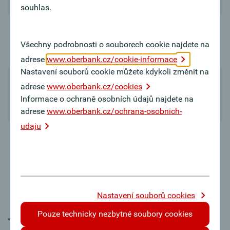
souhlas.
Oberbank
Mastercard
zahrnuto
-
Všechny podrobnosti o souborech cookie najdete na
Standard
adrese
www.oberbank.cz/cookie-informace
Nastavení souborů cookie můžete kdykoli změnit na
Oberbank
adrese
www.oberbank.cz/cookies
Mastercard
zahrnuto
Informace o ochraně osobních údajů najdete na
Gold
adrese
www.oberbank.cz/ochrana-osobnich-
udaju
Výběr hotovosti
v bankomatech
zahrnuto
zahrnuto
v tuzemsku i v
zahraničí
Nastavení souborů cookies
Pouze technicky nezbytné soubory cookies
* Předpoklad: přístup do internetového bankovnictví (Klientský portál