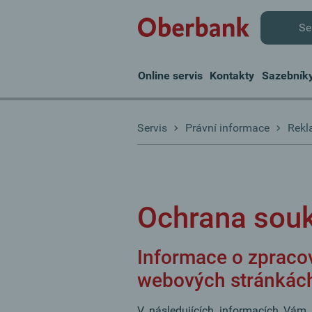
Se
Online servis
Kontakty
Sazebník
Servis
Právní informace
Rekl
Ochrana sou
Informace o zpraco
webových stránkách
V následujících informacích Vám