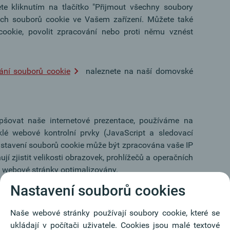
e kliknutím na tlačítko "Přijmout všechny soubory
ech souborů cookie ve Vašem zařízení. Můžete také
ookie, povolit zpracování nebo proti němu vznést
ání souborů cookie
naleznete na naší domovské
pšovat naše internetové prezentace, používáme na
é webové kontrolní prvky (JavaScript a sledovací
nastavení souborů cookie může být zpracována vaše IP
 zjistit velikosti obrazovek, prohlížečů a operačních
e webové stránky optimalizovány.
Nastavení souborů cookies
ikace (Apps) pro Oberbank AG provozuje 3 Banken IT
Naše webové stránky používají soubory cookie, které se
Linz, www.3bankenit.at:
ukládají v počítači uživatele. Cookies jsou malé textové