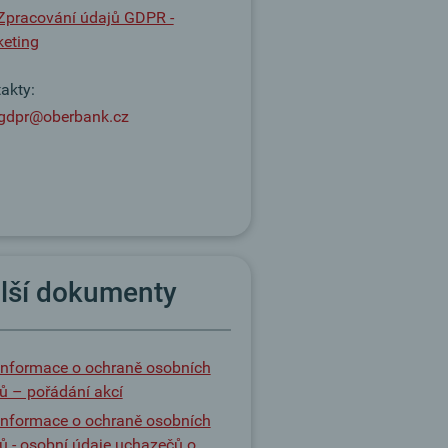
Zpracování údajů GDPR -
eting
akty:
gdpr@oberbank.cz
lší dokumenty
Informace o ochraně osobních
ů – pořádání akcí
Informace o ochraně osobních
ů - osobní údaje uchazečů o