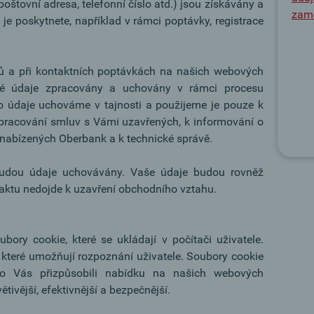
oštovní adresa, telefonní číslo atd.) jsou získávány a
zam
e poskytnete, například v rámci poptávky, registrace
tů a při kontaktních poptávkách na našich webových
é údaje zpracovány a uchovány v rámci procesu
to údaje uchováme v tajnosti a použijeme je pouze k
pracování smluv s Vámi uzavřených, k informování o
nabízených Oberbank a k technické správě.
budou údaje uchovávány. Vaše údaje budou rovněž
ktu nedojde k uzavření obchodního vztahu.
ory cookie, které se ukládají v počítači uživatele.
 které umožňují rozpoznání uživatele. Soubory cookie
 Vás přizpůsobili nabídku na našich webových
větivější, efektivnější a bezpečnější.