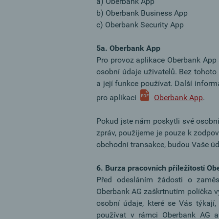
a) Oberbank App
b) Oberbank Business App
c) Oberbank Security App
5a. Oberbank App
Pro provoz aplikace Oberbank App 
osobní údaje uživatelů. Bez tohoto
a její funkce používat. Další info
pro aplikaci
Oberbank App
.
Pokud jste nám poskytli své osobní
zpráv, použijeme je pouze k zodpo
obchodní transakce, budou Vaše úd
6. Burza pracovních příležitostí O
Před odesláním žádosti o zaměstn
Oberbank AG zaškrtnutím políčka v
osobní údaje, které se Vás týkají
používat v rámci Oberbank AG a j