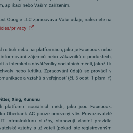
em, aplikací nebo Vaším zařízením.
nost Google LLC zpracovává Vaše údaje, naleznete na
icies/privacy
ch sítích nebo na platformách, jako je Facebook nebo
a informování zájemců nebo zákazníků o produktech,
 a interakci s návštěvníky sociálních médií, jakož i k
chvaly nebo kritiku. Zpracování údajů se provádí v
unikace a vztahů s veřejností (čl. 6 odst. 1 písm. f)
itter, Xing, Kununu
i platforem sociálních médií, jako jsou Facebook,
ko Oberbank AG pouze omezený vliv. Provozovatelé
T infrastrukturu služby, stanovují vlastní pravidla
vatelské vztahy s uživateli (pokud jste registrovaným