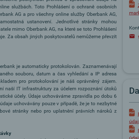
line službách. Toto Prohlášení o ochraně osobních
mark
erbank AG a pro všechny online služby Oberbank AG,
mostatná ustanovení. Jednotlivé stránky mohou
Kont
atele mimo Oberbank AG, na které se toto Prohlášení
je. Za obsah jiných poskytovatelů nemůžeme převzít
berbank je automaticky protokolován. Zaznamenávají
edaného souboru, datum a čas vyhledání a IP adresa
ákladem pro protokolování je náš oprávněný zájem.
í naší IT infrastruktury za účelem rozpoznání útoků
Da
istické účely. Údaje uchováváme zpravidla po dobu 6
 údaje uchovávány pouze v případě, že je to nezbytné
bové stránky nebo pro uplatnění právních nároků z
údaj
távky
údaj