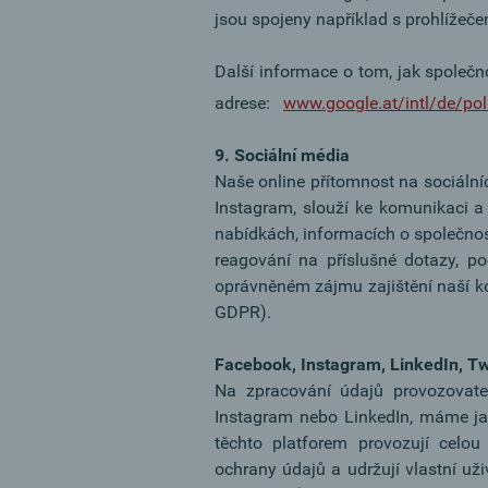
jsou spojeny například s prohlížeč
Další informace o tom, jak společ
adrese:
www.google.at/intl/de/pol
9. Sociální média
Naše online přítomnost na sociální
Instagram, slouží ke komunikaci 
nabídkách, informacích o společnosti
reagování na příslušné dotazy, po
oprávněném zájmu zajištění naší kom
GDPR).
Facebook, Instagram, LinkedIn, Tw
Na zpracování údajů provozovatel
Instagram nebo LinkedIn, máme ja
těchto platforem provozují celou I
ochrany údajů a udržují vlastní uži