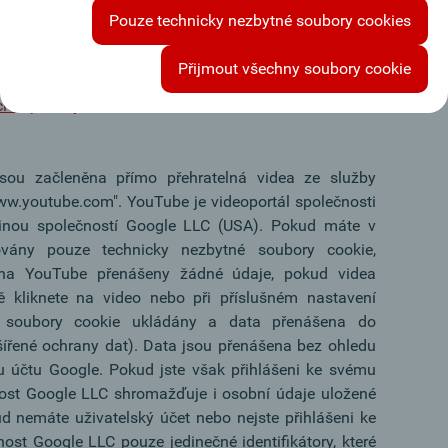
pracováním a používáním automaticky získávaných
Pouze technicky nezbytné soubory cookies
rany společnosti Google LLC.
Přijmout všechny soubory cookie
nost Google LLC zpracovává Vaše údaje, naleznete na
cies/privacy
sou začleněna přímo přehratelná videa ze služby
ww.youtube.com". YouTube je videoportál společnosti
řinou společností Google LLC (USA). Pokud máte v
ovány pouze technicky nezbytné soubory cookie,
na YouTube přenášeny žádné údaje, pokud videa
ě kliknete na video nebo při příslušném nastavení
 soubory cookie ukládány a data přenášena do
šířené ochrany dat). Data jsou přenášena bez ohledu
mu účtu Google. Pokud jste však přihlášeni ke svému
ost Google LLC shromažďuje i osobní údaje uložené
 nemáte uživatelský účet nebo nejste přihlášeni ke
st Google LLC pouze jedinečné identifikátory, které