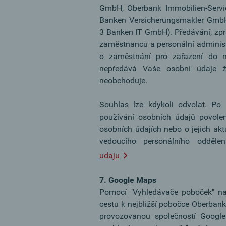
GmbH, Oberbank Immobilien-Servi
Banken Versicherungsmakler GmbH,
3 Banken IT GmbH). Předávání, zpr
zaměstnanců a personální administr
o zaměstnání pro zařazení do n
nepředává Vaše osobní údaje ž
neobchoduje.
Souhlas lze kdykoli odvolat. Po 
používání osobních údajů povole
osobních údajích nebo o jejich ak
vedoucího personálního odd
udaju
7. Google Maps
Pomocí "Vyhledávače poboček" na 
cestu k nejbližší pobočce Oberba
provozovanou společností Googl