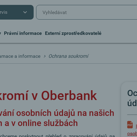
rvis
y
Právní informace
Externí zprostředkovatelé
amace a informace
Ochrana soukromí
kromí v Oberbank
Oc
úd
vání osobních údajů na našich
 a v online službách
osob
 chceme poskytnout přehled o zpracování údajů na