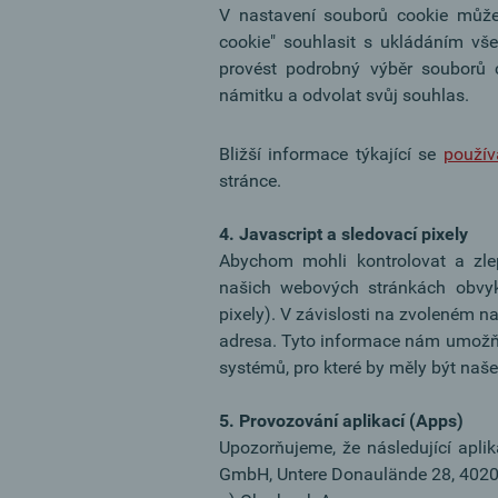
V nastavení souborů cookie můžet
cookie" souhlasit s ukládáním vš
provést podrobný výběr souborů c
námitku a odvolat svůj souhlas.
Bližší informace týkající se
použív
stránce.
4. Javascript a sledovací pixely
Abychom mohli kontrolovat a zle
našich webových stránkách obvykl
pixely). V závislosti na zvoleném 
adresa. Tyto informace nám umožňují
systémů, pro které by měly být naš
5. Provozování aplikací (Apps)
Upozorňujeme, že následující apl
GmbH, Untere Donaulände 28, 4020 