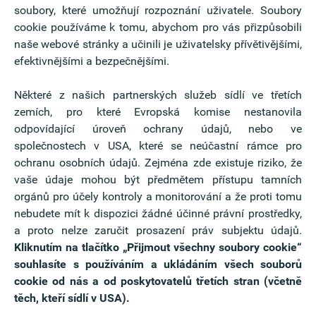
soubory, které umožňují rozpoznání uživatele. Soubory
cookie používáme k tomu, abychom pro vás přizpůsobili
naše webové stránky a učinili je uživatelsky přívětivějšími,
efektivnějšími a bezpečnějšími.
a funkcí v ní poskytovaných je nezbytné zpracovávat
Některé z našich partnerských služeb sídlí ve třetích
 zpracování údajů nemůže uživatel aplikaci Oberbank
zemích, pro které Evropská komise nestanovila
rmace naleznete v Prohlášení o ochraně osobních údajů
odpovídající úroveň ochrany údajů, nebo ve
společnostech v USA, které se neúčastní rámce pro
ochranu osobních údajů. Zejména zde existuje riziko, že
 údaje prostřednictvím možnosti kontaktu přes panel
vaše údaje mohou být předmětem přístupu tamních
vězení Vašich požadavků. Pokud to povede k uzavření
orgánů pro účely kontroly a monitorování a že proti tomu
aje uloženy v našem systému pro správu zákazníků.
nebudete mít k dispozici žádné účinné právní prostředky,
a proto nelze zaručit prosazení práv subjektu údajů.
berbank
Kliknutím na tlačítko
„Přijmout všechny soubory cookie“
ání prostřednictvím burzy pracovních příležitostí
souhlasíte s používáním a ukládáním všech souborů
ýslovně souhlasíte s tím, že Oberbank AG zpracovává
cookie od nás a od poskytovatelů třetích stran (včetně
, a je oprávněna tyto údaje předávat, zpracovávat a
těch, kteří sídlí v USA).
ejích přidružených společností (Oberbank Service