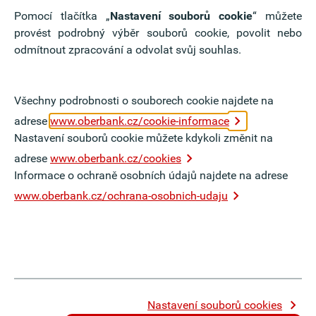
ce Gesellschaft m.b.H., Oberbank Leasing GmbH, 3
Pomocí tlačítka „
Nastavení souborů cookie
“ můžete
 3 Banken-Generali Investment-Gesellschaft m.b.H.,
provést podrobný výběr souborů cookie, povolit nebo
acovávání a používání je omezeno na účely přijímání
odmítnout zpracování a odvolat svůj souhlas.
ativy. To platí i po ukončení procesu podání žádosti
aší evidence uchazečů. Společnost Oberbank AG
ádným dalším třetím stranám ani s nimi nijak
Všechny podrobnosti o souborech cookie najdete na
adrese
www.oberbank.cz/cookie-informace
Nastavení souborů cookie můžete kdykoli změnit na
odvolání souhlasu není předávání, zpracování ani
adrese
www.oberbank.cz/cookies
no. Dále máte právo požádat o informace o svých
Informace o ochraně osobních údajů najdete na adrese
tualizaci. V tomto ohledu se obraťte na odpovědného
www.oberbank.cz/ochrana-osobnich-udaju
ělení nebo na
www.oberbank.cz/ochrana-osobnich-
našich webových stránkách můžete najít nejkratší
nk AG. K tomuto účelu využíváme službu Google Maps
e LLC (USA). Používáním těchto webových stránek
Nastavení souborů cookies