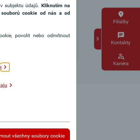
áv subjektu údajů.
Kliknutím na
h souborů cookie od nás a od
Filiálky
okie, povolit nebo odmítnout
Kontakty
Kariéra
e
aju
Oberbank App
S Oberbank App máte Vaši
Oberbank vždy nadosah.
jmout všechny soubory cookie