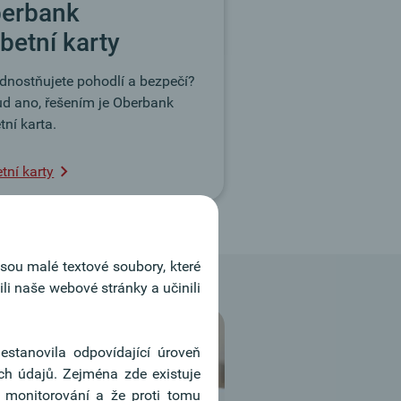
erbank
betní karty
dnostňujete pohodlí a bezpečí?
d ano, řešením je Oberbank
tní karta.
tní karty
jsou malé textové soubory, které
i naše webové stránky a učinili
estanovila odpovídající úroveň
ch údajů. Zejména zde existuje
 monitorování a že proti tomu