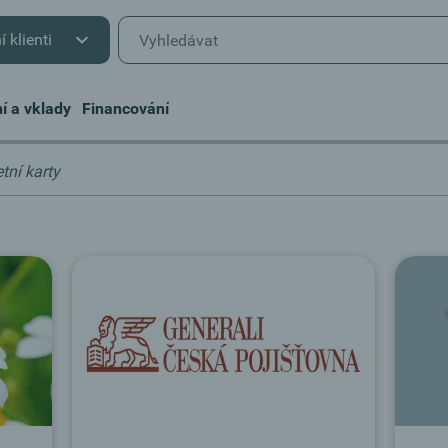
í klienti
í a vklady
Financování
tní karty