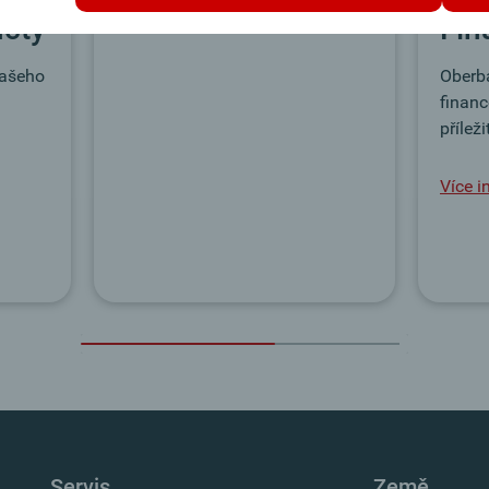
Více informací
účty
Fin
Vašeho
Oberba
finan
příleži
Více i
Servis
Země