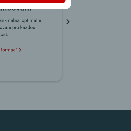
Oberbank App
ancování
nk nabízí optimální
cování pro každou
tost.
nformací