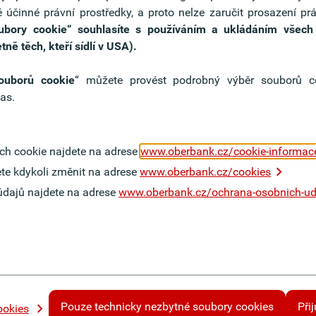
 účinné právní prostředky, a proto nelze zaručit prosazení pr
oubory cookie“ souhlasíte s používáním a ukládáním všec
je (počítač, tablet,
tně těch, kteří sídlí v USA).
 komunikace s bankou
ouborů cookie
“ můžete provést podrobný výběr souborů co
as.
ovnictví a připojení na internet
ch cookie najdete na adrese
www.oberbank.cz/cookie-informac
te kdykoli změnit na adrese
www.oberbank.cz/cookies
údajů najdete na adrese
www.oberbank.cz/ochrana-osobnich-ud
Sazebníky
Informace o bankovních
poplatcích.
Pouze technicky nezbytné soubory cookies
Při
ookies