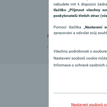
nebudete mít k dispozici žádné
denně
tlačítko
„Přijmout všechny s
přizpůsobeno pro veškeré přístro
poskytovatelů třetích stran (vče
smartphone)
bezpečná výměna informací a
Pomocí tlačítka „
Nastavení s
zpracování a odvolat svůj souhl
Klientský portál
* Předpokladem je přístup k internetovému bank
Všechny podrobnosti o soubore
Nastavení souborů cookie může
Informace o ochraně osobních 
Nastavení souborů c