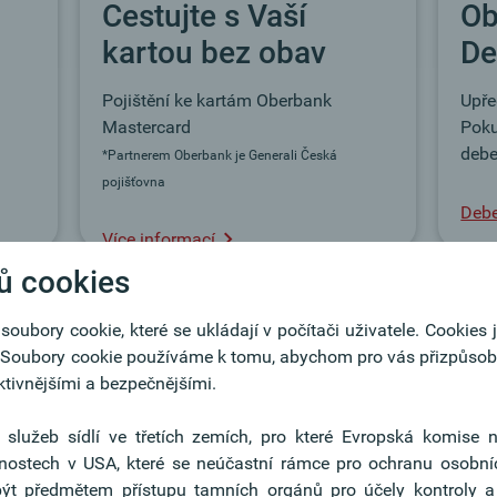
Ob
Cestujte s Vaší
De
kartou bez obav
Upře
Pojištění ke kartám Oberbank
Poku
Mastercard
debe
*Partnerem Oberbank je Generali Česká
pojišťovna
Debe
Více informací
ů cookies
oubory cookie, které se ukládají v počítači uživatele. Cookies 
 Soubory cookie používáme k tomu, abychom pro vás přizpůsobil
ektivnějšími a bezpečnějšími.
erbank
 služeb sídlí ve třetích zemích, pro které Evropská komise n
ictví* budoucnosti.
nostech v USA, které se neúčastní rámce pro ochranu osobní
být předmětem přístupu tamních orgánů pro účely kontroly a
design a dostupnost 24 hodin