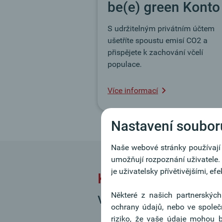
be(e) green Konto
S udržitelným privátním účtem
ušetříte spoustu emisí CO2 a
přispějete k zachování včelí
populace.
Více informací
Nastavení soubor
Naše webové stránky používají s
umožňují rozpoznání uživatele.
je uživatelsky přívětivějšími, ef
Klientský portál Ob
Některé z našich partnerských
Vaše internetové bankovn
ochrany údajů, nebo ve společ
riziko, že vaše údaje mohou 
jednoduchá obsluha, moderní 