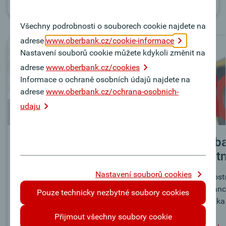
Více informací
Všechny podrobnosti o souborech cookie najdete na
adrese
www.oberbank.cz/cookie-informace
Nastavení souborů cookie můžete kdykoli změnit na
adrese
www.oberbank.cz/cookies
Informace o ochraně osobních údajů najdete na
adrese
www.oberbank.cz/ochrana-osobnich-
udaju
Pojištění vkladů
Oberb
Debetn
Zde získáte základní informace o
Nastavení souborů cookies
ochraně vkladů v Oberbank.
Upřednostň
Pokud ano
Pouze technicky nezbytné soubory cookies
debetní ka
Pojištění vkladů FAQ
Více informací
Přijmout všechny soubory cookie