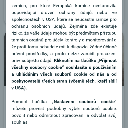
kvalifikovaní poradci jsou Vám k dispozici.
zemích, pro které Evropská komise nestanovila
odpovídající úroveň ochrany údajů, nebo ve
Více informací
společnostech v USA, které se neúčastní rámce pro
ochranu osobních údajů. Zejména zde existuje
riziko, že vaše údaje mohou být předmětem přístupu
tamních orgánů pro účely kontroly a monitorování a
že proti tomu nebudete mít k dispozici žádné účinné
právní prostředky, a proto nelze zaručit prosazení
práv subjektu údajů.
Kliknutím na tlačítko
„Přijmout
všechny soubory cookie“ souhlasíte s používáním
a ukládáním všech souborů cookie od nás a od
poskytovatelů třetích stran (včetně těch, kteří sídlí
v USA).
Termínované vklady
Pomocí tlačítka „
Nastavení souborů cookie
“
Zjistěte, jaký vklad je pro vás vhodný.
můžete provést podrobný výběr souborů cookie,
Rádi Vám pomůžeme!
povolit nebo odmítnout zpracování a odvolat svůj
souhlas.