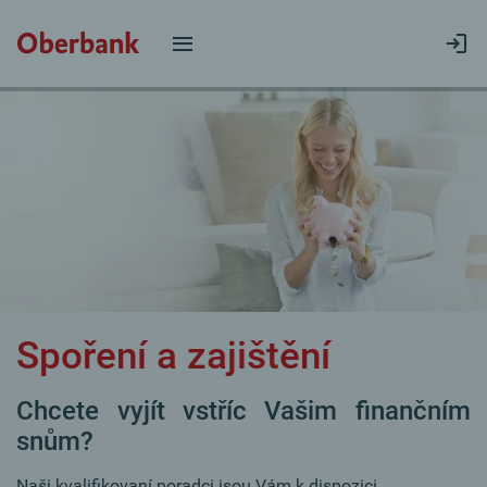
Spoření a zajištění
Chcete vyjít vstříc Vašim finančním
snům?
Naši kvalifikovaní poradci jsou Vám k dispozici.