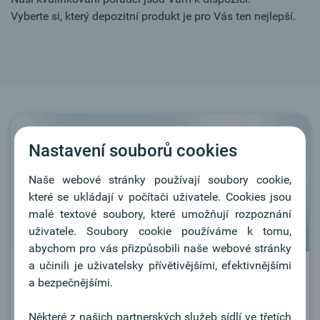
Vyberte si, který depozitní produkt je pro Vás ten nejlepší.
Nastavení souborů cookies
Naše webové stránky používají soubory cookie,
které se ukládají v počítači uživatele. Cookies jsou
malé textové soubory, které umožňují rozpoznání
uživatele. Soubory cookie používáme k tomu,
abychom pro vás přizpůsobili naše webové stránky
a učinili je uživatelsky přívětivějšími, efektivnějšími
Oberbank Spořící účty
a bezpečnějšími.
Chcete vyjít vstříc Vašim finančním snům? Naši
Některé z našich partnerských služeb sídlí ve třetích