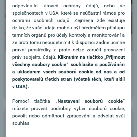
odpovídající úroveň ochrany údajů, nebo ve
společnostech v USA, které se neúčastní rámce pro
ochranu osobních údajů. Zejména zde existuje
riziko, že vaše údaje mohou být předmětem přístupu
tamních orgánů pro účely kontroly a monitorování a
že proti tomu nebudete mít k dispozici žádné účinné
právní prostředky, a proto nelze zaručit prosazení
práv subjektu údajů.
Kliknutím na tlačítko
„Přijmout
Kontakt s bankou
všechny soubory cookie“ souhlasíte s používáním
a ukládáním všech souborů cookie od nás a od
Informace o bance a spojení.
poskytovatelů třetích stran (včetně těch, kteří sídlí
v USA).
Více informací
Pomocí tlačítka „
Nastavení souborů cookie
“
můžete provést podrobný výběr souborů cookie,
povolit nebo odmítnout zpracování a odvolat svůj
souhlas.