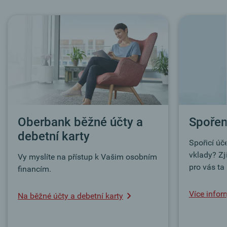
Oberbank běžné účty a
Spořen
debetní karty
Spořicí úč
vklady?
Zj
Vy myslíte na přístup k Vašim osobním
pro vás ta
financím.
Více infor
Na běžné účty a debetní karty