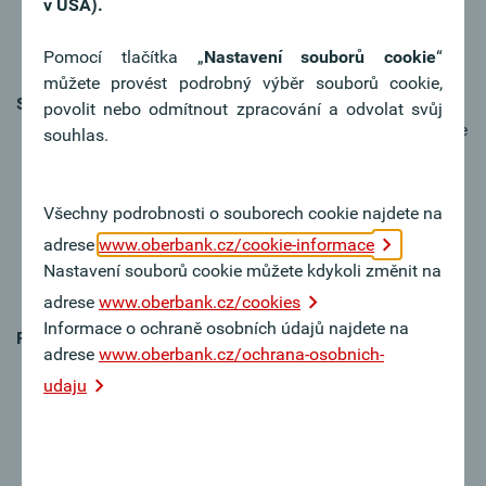
v USA).
v některých oblastech omezená, např. u ikon a
formulářů.
Pomocí tlačítka „
Nastavení souborů cookie
“
můžete provést podrobný výběr souborů cookie,
Srozumitelnost
povolit nebo odmítnout zpracování a odvolat svůj
Co již funguje dobře:
Jazyk na webových stránkách je
souhlas.
většinou jasný a věcný. Použití je standardizované.
Návštěvníci se snadno orientují i bez předchozích
znalostí.
Všechny podrobnosti o souborech cookie najdete na
Co by se dalo zlepšit:
Některé části našich formulářů
adrese
www.oberbank.cz/cookie-informace
nejsou správně označeny nebo zobrazují nesprávný
Nastavení souborů cookie můžete kdykoli změnit na
výstup pro čtečku obrazovky.
adrese
www.oberbank.cz/cookies
Informace o ochraně osobních údajů najdete na
Robustnost
adrese
www.oberbank.cz/ochrana-osobnich-
Co již funguje:
webové stránky využívají moderní
udaju
technologii a jsou pravidelně technicky aktualizovány.
Kód HTML je z velké části validní, což tvoří základ pro
budoucí bezbariérový vývoj.
Co lze ještě zlepšit:
Místy chybí role ARIA nebo se