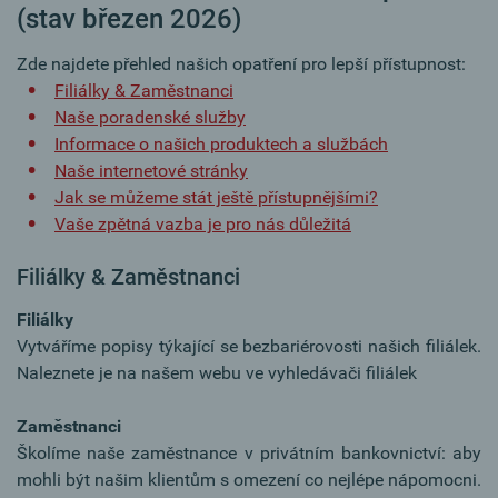
(stav březen 2026)
Zde najdete přehled našich opatření pro lepší přístupnost:
Filiálky & Zaměstnanci
Naše poradenské služby
Informace o našich produktech a službách
Naše internetové stránky
Jak se můžeme stát ještě přístupnějšími?
Vaše zpětná vazba je pro nás důležitá
Filiálky & Zaměstnanci
Filiálky
Vytváříme popisy týkající se bezbariérovosti našich filiálek.
Naleznete je na našem webu ve vyhledávači filiálek
Zaměstnanci
Školíme naše zaměstnance v privátním bankovnictví: aby
mohli být našim klientům s omezení co nejlépe nápomocni.