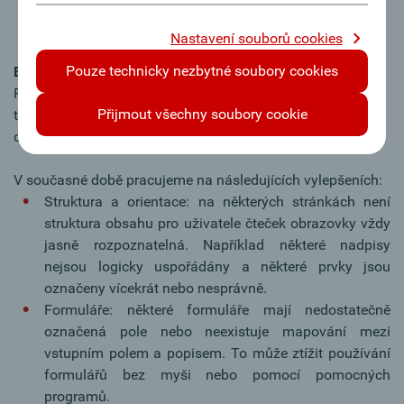
vyskytují problémy s čtečkami obrazovky, zejména ve
formulářích.
Nastavení souborů cookies
Pouze technicky nezbytné soubory cookies
Budoucí kroky a vylepšení
Pracujeme na tom, aby byl náš web lépe přístupný. Za
Přijmout všechny soubory cookie
tímto účelem pravidelně testujeme, zda jsou na internetu
dodržovány standardy bezbariérovosti.
V současné době pracujeme na následujících vylepšeních:
Struktura a orientace: na některých stránkách není
struktura obsahu pro uživatele čteček obrazovky vždy
jasně rozpoznatelná. Například některé nadpisy
nejsou logicky uspořádány a některé prvky jsou
označeny vícekrát nebo nesprávně.
Formuláře: některé formuláře mají nedostatečně
označená pole nebo neexistuje mapování mezi
vstupním polem a popisem. To může ztížit používání
formulářů bez myši nebo pomocí pomocných
programů.