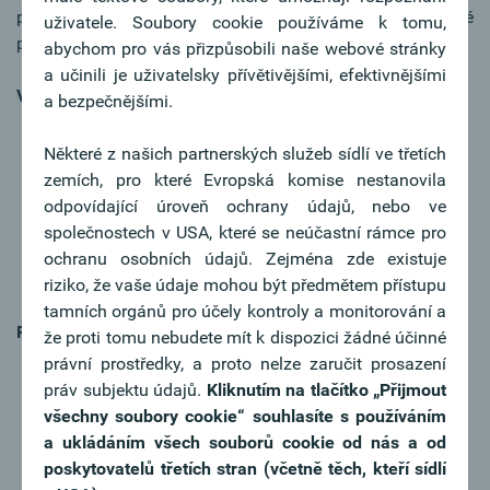
přístupnosti. Důležitá opatření, která umožňují bezbariérové
uživatele. Soubory cookie používáme k tomu,
používání, již byla provedena:
abychom pro vás přizpůsobili naše webové stránky
a učinili je uživatelsky přívětivějšími, efektivnějšími
Vnímavost
a bezpečnějšími.
Co již funguje dobře:
Naše webové stránky mají
kontrastní barvy a přizpůsobují se různým velikostem
Některé z našich partnerských služeb sídlí ve třetích
obrazovek. Vizuální obsah je většinou opatřen
zemích, pro které Evropská komise nestanovila
alternativními texty.
odpovídající úroveň ochrany údajů, nebo ve
Co se ještě dalo zlepšit:
Některý obsah, např. grafické
společnostech v USA, které se neúčastní rámce pro
symboly a tabulky, není pro uživatele čteček
ochranu osobních údajů. Zejména zde existuje
obrazovky jasně rozpoznatelný.
riziko, že vaše údaje mohou být předmětem přístupu
tamních orgánů pro účely kontroly a monitorování a
Použitelnost
že proti tomu nebudete mít k dispozici žádné účinné
Co již funguje dobře:
Navigační prvky a hlavní funkce
právní prostředky, a proto nelze zaručit prosazení
webu lze již ovládat pomocí klávesnice. Interaktivní
práv subjektu údajů.
Kliknutím na tlačítko
„Přijmout
prvky obvykle spolehlivě reagují na vstup
všechny soubory cookie“ souhlasíte s používáním
uživatele. Navigaci usnadňují „skip-links“ pro
a ukládáním všech souborů cookie od nás a od
přeskočení obsahu.
poskytovatelů třetích stran (včetně těch, kteří sídlí
Co by se dalo zlepšit:
Navigace pomocí klávesnice je