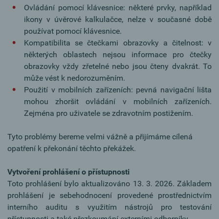
Ovládání pomocí klávesnice: některé prvky, například
ikony v úvěrové kalkulačce, nelze v současné době
používat pomocí klávesnice.
Kompatibilita se čtečkami obrazovky a čitelnost: v
některých oblastech nejsou informace pro čtečky
obrazovky vždy zřetelné nebo jsou čteny dvakrát. To
může vést k nedorozuměním.
Použití v mobilních zařízeních: pevná navigační lišta
mohou zhoršit ovládání v mobilních zařízeních.
Zejména pro uživatele se zdravotním postižením.
Tyto problémy bereme velmi vážně a přijímáme cílená
opatření k překonání těchto překážek.
Vytvoření prohlášení o přístupnosti
Toto prohlášení bylo aktualizováno 13. 3. 2026. Základem
prohlášení je sebehodnocení provedené prostřednictvím
interního auditu s využitím nástrojů pro testování
přístupnosti a také přezkoumání externími odborníky.