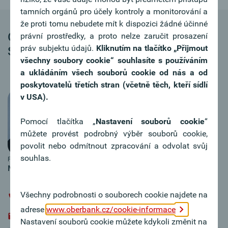
tamních orgánů pro účely kontroly a monitorování a
že proti tomu nebudete mít k dispozici žádné účinné
Oberbank Spolupracující partneři -
právní prostředky, a proto nelze zaručit prosazení
práv subjektu údajů.
Kliknutím na tlačítko
„Přijmout
Servis
všechny soubory cookie“ souhlasíte s používáním
a ukládáním všech souborů cookie od nás a od
poskytovatelů třetích stran (včetně těch, kteří sídlí
v USA).
Pomocí tlačítka „
Nastavení souborů cookie
“
můžete provést podrobný výběr souborů cookie,
povolit nebo odmítnout zpracování a odvolat svůj
souhlas.
Fotografie: Robin Puskas
Mgr. Hana Zachovalová
Všechny podrobnosti o souborech cookie najdete na
+420 / 224 / 1901 - 42
adrese
www.oberbank.cz/cookie-informace
hana.zachovalova@oberbank.cz
Nastavení souborů cookie můžete kdykoli změnit na