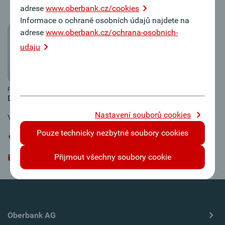
adrese
www.oberbank.cz/cookies
Informace o ochraně osobních údajů najdete na
adrese
www.oberbank.cz/ochrana-osobnich-
udaju
Fotografie: A. Šreflová
Dir. Filip Vavruška
Nastavení souborů cookies
Vedení obchodní oblasti
Pouze technicky nezbytné soubory cookies
+420 / 224 / 1901 - 15
Přijmout všechny soubory cookie
filip.vavruska@oberbank.cz
Oberbank AG