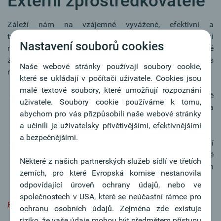
Externí zprostředkovatelé
Záleží nám na vzájemně vyvážené, efektivní a
transparentní spolupráci. Od spolupráce s hypotečními
Nastavení souborů cookies
makléři očekáváme profesionální přístup a odborné
znalosti v oblasti financování. Spokojený klient je pro nás
Naše webové stránky používají soubory cookie,
na prvním místě.
které se ukládají v počítači uživatele. Cookies jsou
malé textové soubory, které umožňují rozpoznání
Našim makléřům nabízíme možnost individuálně
uživatele. Soubory cookie používáme k tomu,
organizovaných školení zaměřených na produkty a
abychom pro vás přizpůsobili naše webové stránky
služby Oberbank.
a učinili je uživatelsky přívětivějšími, efektivnějšími
a bezpečnějšími.
Na níže uvedeném linku získají všichni autorizovaní
makléři veškeré relevantní a aktuální informace, které
Některé z našich partnerských služeb sídlí ve třetích
se týkají produktů financování zejména privátních
zemích, pro které Evropská komise nestanovila
osob.
odpovídající úroveň ochrany údajů, nebo ve
společnostech v USA, které se neúčastní rámce pro
Platforma pro zprostředkovatele
ochranu osobních údajů. Zejména zde existuje
riziko, že vaše údaje mohou být předmětem přístupu