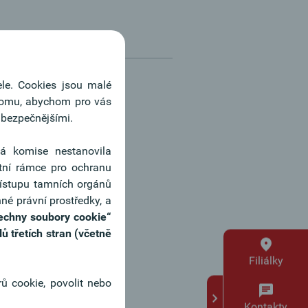
ele. Cookies jsou malé
 tomu, abychom pro vás
 a další informace:
a bezpečnějšími.
ke Knorr
ká komise nestanovila
9 911 / 723 67 - 16
tní rámce pro ochranu
řístupu tamních orgánů
ine žádost
né právní prostředky, a
echny soubory cookie“
 třetích stran (včetně
Filiálky
ů cookie, povolit nebo
Kontakty