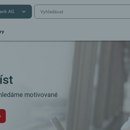
ank AG
ry
a
íst
ě hledáme motivované
o