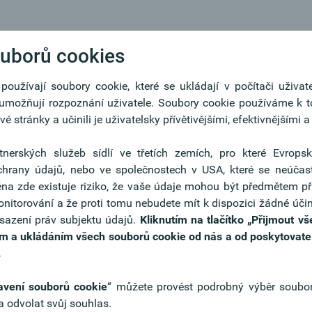
racovní pozice
Berater:in Firmenkunden (w/m/d)
ouborů cookies
oužívají soubory cookie, které se ukládají v počítači uživat
é umožňují rozpoznání uživatele. Soubory cookie používáme k
unden (w/m/d)
Kontakt
é stránky a učinili je uživatelsky přívětivějšími, efektivnějšími 
Marei
tnerských služeb sídlí ve třetích zemích, pro které Evrops
+4
ochrany údajů, nebo ve společnostech v USA, které se neúčas
na zde existuje riziko, že vaše údaje mohou být předmětem p
On-l
eich. Seit über 30 Jahren in Deutschland auf
onitorování a že proti tomu nebudete mít k dispozici žádné účin
g gehobene Firmenkund:innen in einer
osazení práv subjektu údajů.
Kliknutím na tlačítko
„Přijmout vš
tlichen Bank in einer Stadt, in der wirtschaftliche
ím a ukládáním všech souborů cookie od nás a od poskytovatelů
gartiges kulturelles Umfeld überzeugen, betreuen?
.
PZIG kennen!
avení souborů cookie
“ můžete provést podrobný výběr soubor
 odvolat svůj souhlas.