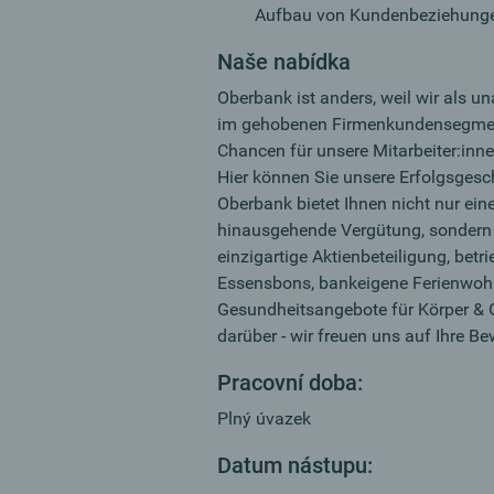
Aufbau von Kundenbeziehungen
Naše nabídka
Oberbank ist anders, weil wir als 
im gehobenen Firmenkundensegment
Chancen für unsere Mitarbeiter:inne
Hier können Sie unsere Erfolgsgesch
Oberbank bietet Ihnen nicht nur ein
hinausgehende Vergütung, sondern a
einzigartige Aktienbeteiligung, betri
Essensbons, bankeigene Ferienwoh
Gesundheitsangebote für Körper & G
darüber - wir freuen uns auf Ihre B
Pracovní doba:
Plný úvazek
Datum nástupu: