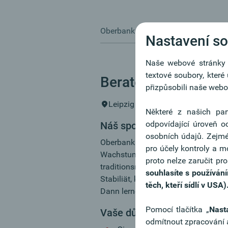
Oberbank AG
Kariéra
Volné p
Nastavení s
Naše webové stránky p
textové soubory, kter
Berater:in Firmenk
přizpůsobili naše webov
Leipzig
Některé z našich par
odpovídající úroveň 
Náš společný cíl:
osobních údajů. Zejmé
Oberbank. Gegründet 1869 in Österr
pro účely kontroly a m
Wachstumskurs. Sie möchten künfti
proto nelze zaručit pr
traditionsreichen und doch fortschrit
souhlasíte s používán
Stabiliät, kurze Wege und ein einzi
těch, kteří sídlí v USA)
Dann lernen Sie unser Team in LEI
Pomocí tlačítka „
Nast
Vaše důležité úkoly:
odmítnout zpracování a