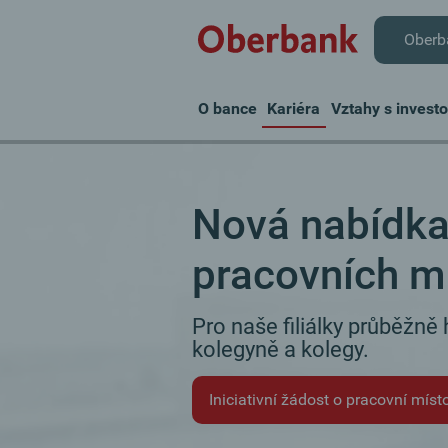
Oberb
O bance
Kariéra
Vztahy s investo
Nová nabídk
pracovních m
Pro naše filiálky průběžn
kolegyně a kolegy.
Iniciativní žádost o pracovní míst