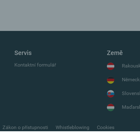
Servis
Země
Kontaktní formulář
Rakous
Německ
Slovens
Maďars
Zákon o přístupnosti
Whistleblowing
Cookies