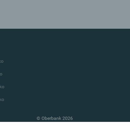
ko
o
ko
ko
© Oberbank 2026