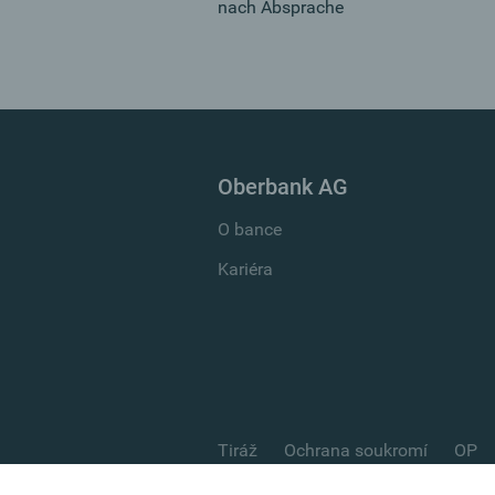
nach Absprache
Oberbank AG
O bance
Kariéra
Tiráž
Ochrana soukromí
OP