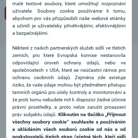
malé textové soubory, které umožňují rozpoznání
uživatele. Soubory cookie používáme k tomu,
Iniciativní žádost o pracovní místo
abychom pro vás přizpůsobili naše webové stránky
a učinili je uživatelsky přívětivějšími, efektivnějšími
a bezpečnějšími.
Některé z našich partnerských služeb sídlí ve třetích
zemích, pro které Evropská komise nestanovila
odpovídající úroveň ochrany údajů, nebo ve
společnostech v USA, které se neúčastní rámce pro
ochranu osobních údajů. Zejména zde existuje
riziko, že vaše údaje mohou být předmětem přístupu
tamních orgánů pro účely kontroly a monitorování a
že proti tomu nebudete mít k dispozici žádné účinné
právní prostředky, a proto nelze zaručit prosazení
práv subjektu údajů.
Kliknutím na tlačítko
„Přijmout
všechny soubory cookie“ souhlasíte s používáním
a ukládáním všech souborů cookie od nás a od
poskytovatelů třetích stran (včetně těch, kteří sídlí