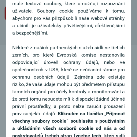
malé textové soubory, které umožňují rozpoznání
uživatele. Soubory cookie používáme k tomu,
Iniciativní žádost o pracovní místo
abychom pro vás přizpůsobili naše webové stránky
a učinili je uživatelsky přívětivějšími, efektivnějšími
a bezpečnějšími.
Některé z našich partnerských služeb sídlí ve třetích
zemích, pro které Evropská komise nestanovila
odpovídající úroveň ochrany údajů, nebo ve
společnostech v USA, které se neúčastní rámce pro
ochranu osobních údajů. Zejména zde existuje
riziko, že vaše údaje mohou být předmětem přístupu
tamních orgánů pro účely kontroly a monitorování a
že proti tomu nebudete mít k dispozici žádné účinné
právní prostředky, a proto nelze zaručit prosazení
práv subjektu údajů.
Kliknutím na tlačítko
„Přijmout
všechny soubory cookie“ souhlasíte s používáním
a ukládáním všech souborů cookie od nás a od
poskytovatelů třetích stran (včetně těch, kteří sídlí