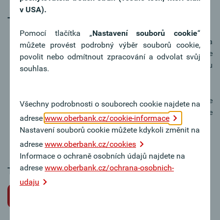
v USA).
Tipy k žádosti o místo
Pomocí tlačítka „
Nastavení souborů cookie
“
V motivačním dopise vyzdvihněte svou osobu a
můžete provést podrobný výběr souborů cookie,
váš zájem o práci v Oberbank. Motivační dopis je
povolit nebo odmítnout zpracování a odvolat svůj
nejosobnější dokument a obvykle první věc, kterou
souhlas.
si posuzující osoba přečte.
Důkladně se připravte na přijímací pohovor. Ukažte
Všechny podrobnosti o souborech cookie najdete na
svůj zájem o Oberbank – rádi odpovíme na vaše
adrese
www.oberbank.cz/cookie-informace
dotazy týkající se společnosti.
Nastavení souborů cookie můžete kdykoli změnit na
adrese
www.oberbank.cz/cookies
Informace o ochraně osobních údajů najdete na
adrese
www.oberbank.cz/ochrana-osobnich-
Tato pracovní pozice bohužel není k dispozici.
udaju
Zpět na volné pracovní pozice