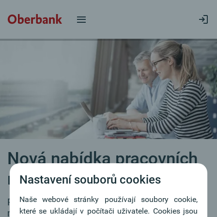
Nová nabídka pracovních
míst
Nastavení souborů cookies
Naše webové stránky používají soubory cookie,
Pro naše filiálky průběžně hledáme
které se ukládají v počítači uživatele. Cookies jsou
motivované kolegyně a kolegy.