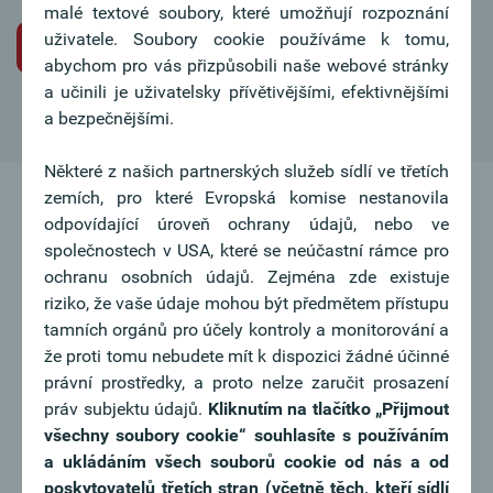
malé textové soubory, které umožňují rozpoznání
uživatele. Soubory cookie používáme k tomu,
Iniciativní žádost o pracovní místo
abychom pro vás přizpůsobili naše webové stránky
a učinili je uživatelsky přívětivějšími, efektivnějšími
a bezpečnějšími.
Některé z našich partnerských služeb sídlí ve třetích
zemích, pro které Evropská komise nestanovila
odpovídající úroveň ochrany údajů, nebo ve
společnostech v USA, které se neúčastní rámce pro
ochranu osobních údajů. Zejména zde existuje
riziko, že vaše údaje mohou být předmětem přístupu
tamních orgánů pro účely kontroly a monitorování a
že proti tomu nebudete mít k dispozici žádné účinné
právní prostředky, a proto nelze zaručit prosazení
práv subjektu údajů.
Kliknutím na tlačítko
„Přijmout
všechny soubory cookie“ souhlasíte s používáním
a ukládáním všech souborů cookie od nás a od
poskytovatelů třetích stran (včetně těch, kteří sídlí