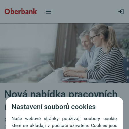
Nová nabídka pracovních
míst
Nastavení souborů cookies
Naše webové stránky používají soubory cookie,
Pro naše filiálky průběžně hledáme
které se ukládají v počítači uživatele. Cookies jsou
motivované kolegyně a kolegy.