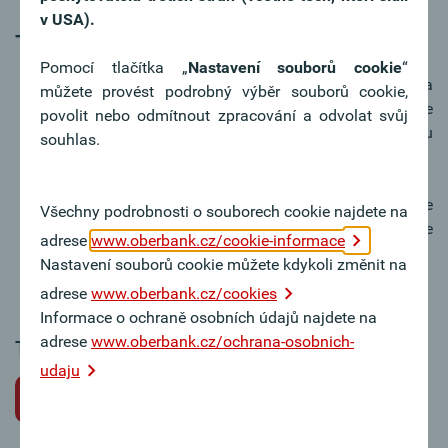
v USA).
Tipy k žádosti o místo
Pomocí tlačítka „
Nastavení souborů cookie
“
V motivačním dopise vyzdvihněte svou osobu a
můžete provést podrobný výběr souborů cookie,
váš zájem o práci v Oberbank. Motivační dopis je
povolit nebo odmítnout zpracování a odvolat svůj
nejosobnější dokument a obvykle první věc, kterou
souhlas.
si posuzující osoba přečte.
Důkladně se připravte na přijímací pohovor. Ukažte
Všechny podrobnosti o souborech cookie najdete na
svůj zájem o Oberbank – rádi odpovíme na vaše
adrese
www.oberbank.cz/cookie-informace
dotazy týkající se společnosti.
Nastavení souborů cookie můžete kdykoli změnit na
adrese
www.oberbank.cz/cookies
Informace o ochraně osobních údajů najdete na
adrese
www.oberbank.cz/ochrana-osobnich-
Tato pracovní pozice bohužel není k dispozici.
udaju
Zpět na volné pracovní pozice