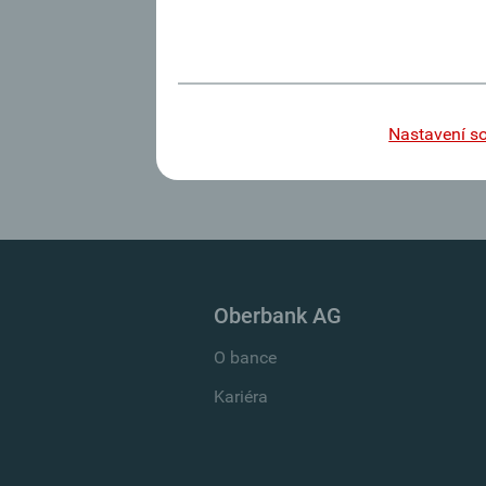
Tato pracovní pozice bohu
Zpět na volné pracovní pozice
Nastavení s
Oberbank AG
O bance
Kariéra