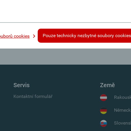
žel není k dispozici.
Pouze technicky nezbytné soubory cookie
ouborů cookies
Servis
Země
Kontaktní formulář
Rakous
Německ
Slovens