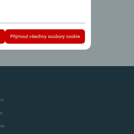
s
Přijmout všechny soubory cookie
ko
o
ko