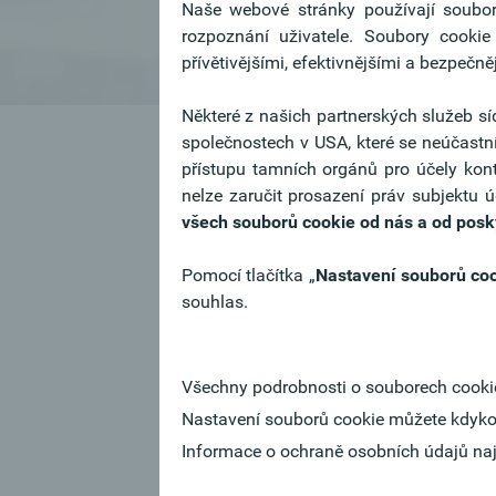
Naše webové stránky používají soubory
rozpoznání uživatele. Soubory cooki
přívětivějšími, efektivnějšími a bezpečně
Některé z našich partnerských služeb sí
společnostech v USA, které se neúčastn
Tipy k žádosti o mís
přístupu tamních orgánů pro účely kont
nelze zaručit prosazení práv subjektu 
V motivačním dopise vy
všech souborů cookie od nás a od poskyto
zájem o práci v Ober
nejosobnější dokument a 
Pomocí tlačítka „
Nastavení souborů co
posuzující osoba přečte.
souhlas.
Důkladně se připravte na p
zájem o Oberbank – rád
Všechny podrobnosti o souborech cooki
týkající se společnosti.
Nastavení souborů cookie můžete kdyko
Informace o ochraně osobních údajů na