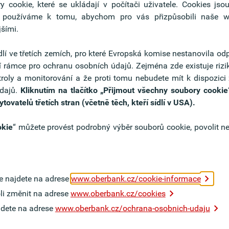
 cookie, které se ukládají v počítači uživatele. Cookies jso
e používáme k tomu, abychom pro vás přizpůsobili naše web
jšími.
dlí ve třetích zemích, pro které Evropská komise nestanovila od
í rámce pro ochranu osobních údajů. Zejména zde existuje ri
to
roly a monitorování a že proti tomu nebudete mít k dispozici 
údajů.
Kliknutím na tlačítko
„Přijmout všechny soubory cookie
zdvihněte svou osobu a váš
vatelů třetích stran (včetně těch, kteří sídlí v USA).
bank. Motivační dopis je
obvykle první věc, kterou si
okie
“ můžete provést podrobný výběr souborů cookie, povolit n
řijímací pohovor. Ukažte svůj
i odpovíme na vaše dotazy
e najdete na adrese
www.oberbank.cz/cookie-informace
li změnit na adrese
www.oberbank.cz/cookies
jdete na adrese
www.oberbank.cz/ochrana-osobnich-udaju