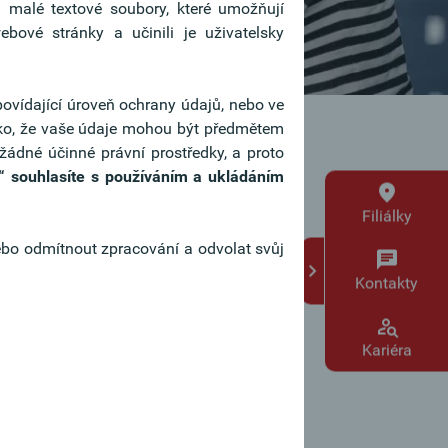
u malé textové soubory, které umožňují
ové stránky a učinili je uživatelsky
povídající úroveň ochrany údajů, nebo ve
ziko, že vaše údaje mohou být předmětem
žádné účinné právní prostředky, a proto
“ souhlasíte s používáním a ukládáním
Filiálky
ebo odmítnout zpracování a odvolat svůj
Kontakty
Kariéra