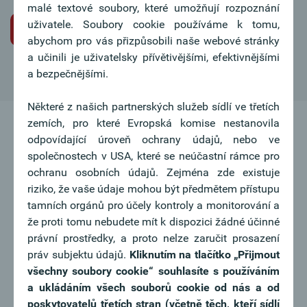
malé textové soubory, které umožňují rozpoznání
uživatele. Soubory cookie používáme k tomu,
Iniciativní žádost o pracovní místo
abychom pro vás přizpůsobili naše webové stránky
a učinili je uživatelsky přívětivějšími, efektivnějšími
a bezpečnějšími.
Některé z našich partnerských služeb sídlí ve třetích
zemích, pro které Evropská komise nestanovila
odpovídající úroveň ochrany údajů, nebo ve
společnostech v USA, které se neúčastní rámce pro
ochranu osobních údajů. Zejména zde existuje
riziko, že vaše údaje mohou být předmětem přístupu
tamních orgánů pro účely kontroly a monitorování a
že proti tomu nebudete mít k dispozici žádné účinné
právní prostředky, a proto nelze zaručit prosazení
práv subjektu údajů.
Kliknutím na tlačítko
„Přijmout
všechny soubory cookie“ souhlasíte s používáním
a ukládáním všech souborů cookie od nás a od
poskytovatelů třetích stran (včetně těch, kteří sídlí