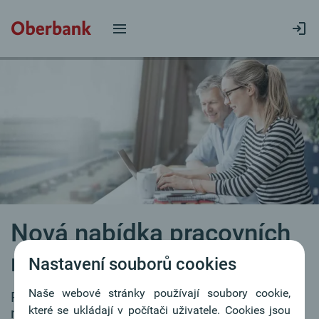
Nová nabídka pracovních
míst
Nastavení souborů cookies
Naše webové stránky používají soubory cookie,
Pro naše filiálky průběžně hledáme
které se ukládají v počítači uživatele. Cookies jsou
motivované kolegyně a kolegy.