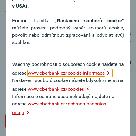
v USA).
Tipy k žádosti o místo
Pomocí tlačítka „
Nastavení souborů cookie
“
V motivačním dopise vyzdvihněte svou osobu a
můžete provést podrobný výběr souborů cookie,
váš zájem o práci v Oberbank. Motivační dopis je
povolit nebo odmítnout zpracování a odvolat svůj
nejosobnější dokument a obvykle první věc, kterou
souhlas.
si posuzující osoba přečte.
Důkladně se připravte na přijímací pohovor. Ukažte
Všechny podrobnosti o souborech cookie najdete na
svůj zájem o Oberbank – rádi odpovíme na vaše
adrese
www.oberbank.cz/cookie-informace
dotazy týkající se společnosti.
Nastavení souborů cookie můžete kdykoli změnit na
adrese
www.oberbank.cz/cookies
Informace o ochraně osobních údajů najdete na
adrese
www.oberbank.cz/ochrana-osobnich-
Tato pracovní pozice bohužel není k dispozici.
udaju
Zpět na volné pracovní pozice