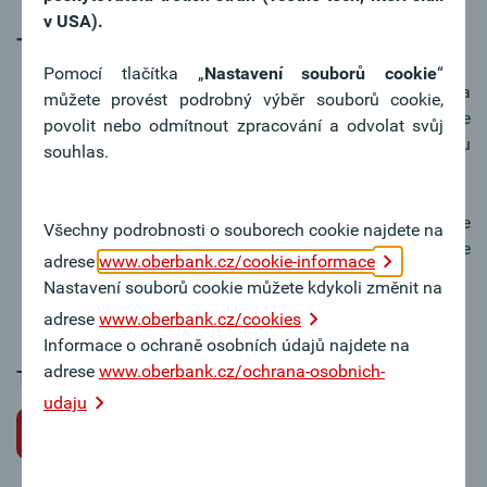
v USA).
Tipy k žádosti o místo
Pomocí tlačítka „
Nastavení souborů cookie
“
V motivačním dopise vyzdvihněte svou osobu a
můžete provést podrobný výběr souborů cookie,
váš zájem o práci v Oberbank. Motivační dopis je
povolit nebo odmítnout zpracování a odvolat svůj
nejosobnější dokument a obvykle první věc, kterou
souhlas.
si posuzující osoba přečte.
Důkladně se připravte na přijímací pohovor. Ukažte
Všechny podrobnosti o souborech cookie najdete na
svůj zájem o Oberbank – rádi odpovíme na vaše
adrese
www.oberbank.cz/cookie-informace
dotazy týkající se společnosti.
Nastavení souborů cookie můžete kdykoli změnit na
adrese
www.oberbank.cz/cookies
Informace o ochraně osobních údajů najdete na
adrese
www.oberbank.cz/ochrana-osobnich-
Tato pracovní pozice bohužel není k dispozici.
udaju
Zpět na volné pracovní pozice