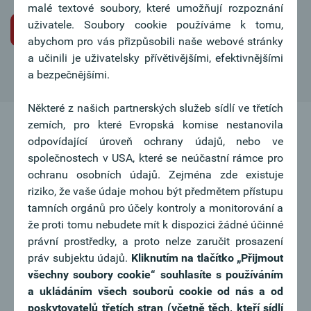
malé textové soubory, které umožňují rozpoznání
uživatele. Soubory cookie používáme k tomu,
Iniciativní žádost o pracovní místo
abychom pro vás přizpůsobili naše webové stránky
a učinili je uživatelsky přívětivějšími, efektivnějšími
a bezpečnějšími.
Některé z našich partnerských služeb sídlí ve třetích
zemích, pro které Evropská komise nestanovila
odpovídající úroveň ochrany údajů, nebo ve
společnostech v USA, které se neúčastní rámce pro
ochranu osobních údajů. Zejména zde existuje
riziko, že vaše údaje mohou být předmětem přístupu
tamních orgánů pro účely kontroly a monitorování a
že proti tomu nebudete mít k dispozici žádné účinné
právní prostředky, a proto nelze zaručit prosazení
práv subjektu údajů.
Kliknutím na tlačítko
„Přijmout
všechny soubory cookie“ souhlasíte s používáním
a ukládáním všech souborů cookie od nás a od
poskytovatelů třetích stran (včetně těch, kteří sídlí