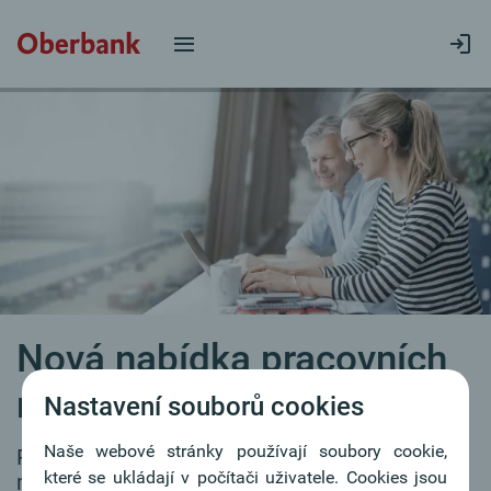
Nová nabídka pracovních
míst
Nastavení souborů cookies
Naše webové stránky používají soubory cookie,
Pro naše filiálky průběžně hledáme
které se ukládají v počítači uživatele. Cookies jsou
motivované kolegyně a kolegy.