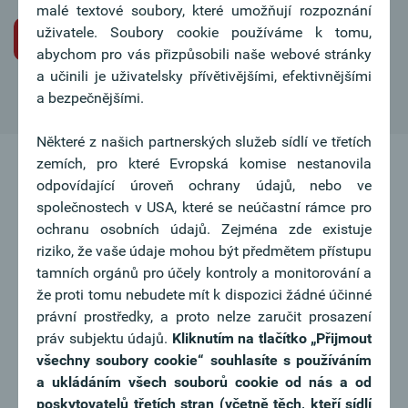
malé textové soubory, které umožňují rozpoznání
uživatele. Soubory cookie používáme k tomu,
Iniciativní žádost o pracovní místo
abychom pro vás přizpůsobili naše webové stránky
a učinili je uživatelsky přívětivějšími, efektivnějšími
a bezpečnějšími.
Některé z našich partnerských služeb sídlí ve třetích
zemích, pro které Evropská komise nestanovila
odpovídající úroveň ochrany údajů, nebo ve
společnostech v USA, které se neúčastní rámce pro
ochranu osobních údajů. Zejména zde existuje
riziko, že vaše údaje mohou být předmětem přístupu
tamních orgánů pro účely kontroly a monitorování a
že proti tomu nebudete mít k dispozici žádné účinné
právní prostředky, a proto nelze zaručit prosazení
práv subjektu údajů.
Kliknutím na tlačítko
„Přijmout
všechny soubory cookie“ souhlasíte s používáním
a ukládáním všech souborů cookie od nás a od
poskytovatelů třetích stran (včetně těch, kteří sídlí