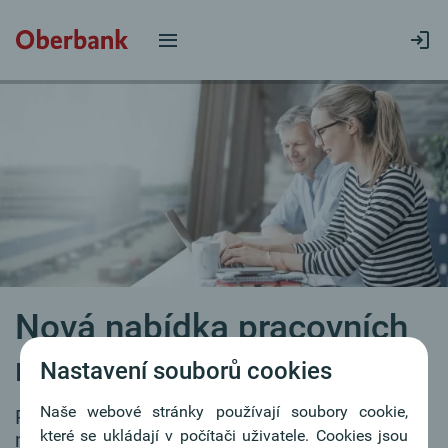
Nová nabídka pracovních
míst
Nastavení souborů cookies
Naše webové stránky používají soubory cookie,
Pro naše filiálky průběžně hledáme
které se ukládají v počítači uživatele. Cookies jsou
motivované kolegyně a kolegy.