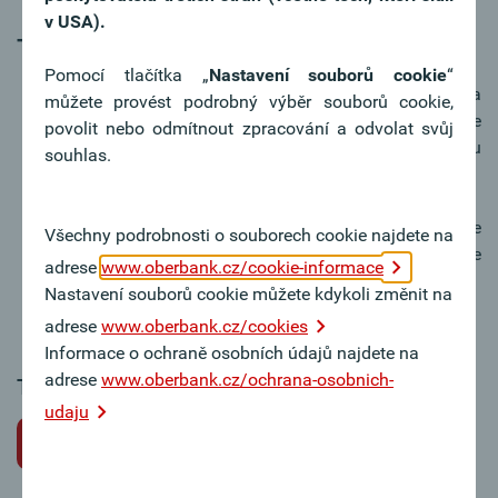
v USA).
Tipy k žádosti o místo
Pomocí tlačítka „
Nastavení souborů cookie
“
V motivačním dopise vyzdvihněte svou osobu a
můžete provést podrobný výběr souborů cookie,
váš zájem o práci v Oberbank. Motivační dopis je
povolit nebo odmítnout zpracování a odvolat svůj
nejosobnější dokument a obvykle první věc, kterou
souhlas.
si posuzující osoba přečte.
Důkladně se připravte na přijímací pohovor. Ukažte
Všechny podrobnosti o souborech cookie najdete na
svůj zájem o Oberbank – rádi odpovíme na vaše
adrese
www.oberbank.cz/cookie-informace
dotazy týkající se společnosti.
Nastavení souborů cookie můžete kdykoli změnit na
adrese
www.oberbank.cz/cookies
Informace o ochraně osobních údajů najdete na
adrese
www.oberbank.cz/ochrana-osobnich-
Tato pracovní pozice bohužel není k dispozici.
udaju
Zpět na volné pracovní pozice