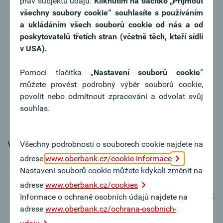
práv subjektu údajů.
Kliknutím na tlačítko
„Přijmout
Für Ad-hoc Anfragen zu Nachhaltigkeitsrisiken bzw.
všechny soubory cookie“ souhlasíte s používáním
Daten für Nachhaltigkeitsbericht und -ratings sind Sie
a ukládáním všech souborů cookie od nás a od
die zentrale Ansprechperson
poskytovatelů třetích stran (včetně těch, kteří sídlí
Bei der Erstellung des Offenlegungsberichtes sind Sie
v USA).
in die Zulieferung von nachhaltigkeitsbezogenen
Themen einbezogen
Pomocí tlačítka „
Nastavení souborů cookie
“
Die Erstellung von fachbezogenen
můžete provést podrobný výběr souborů cookie,
Präsentationsunterlagen für den Vorstand und
povolit nebo odmítnout zpracování a odvolat svůj
Aufsichtsrat sowie die Mitarbeit an
souhlas.
bereichsübergreifenden Projekten rundet ihr
vielseitiges Aufgabengebiet ab
Váš profil
Všechny podrobnosti o souborech cookie najdete na
adrese
www.oberbank.cz/cookie-informace
Abgeschlossenes Studium (Uni/FH) mit
Nastavení souborů cookie můžete kdykoli změnit na
wirtschaftswissenschaftlichem Bezug
Idealerweise haben Sie bereits Berufserfahrung im
adrese
www.oberbank.cz/cookies
Bereich Risikocontrolling bzw. -management, vielleicht
Informace o ochraně osobních údajů najdete na
sogar im Bankenumfeld
adrese
www.oberbank.cz/ochrana-osobnich-
Sehr gute IT-Kenntnisse (v.a. Excel und Powerpoint