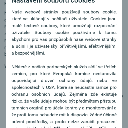
Nastavení souborů cookies
Náš společný cíl:
Naše webové stránky používají soubory cookie,
Nachhaltigkeit wird auch in der Bankenwelt groß
které se ukládají v počítači uživatele. Cookies jsou
geschrieben! Für die Abteilung Strategisches
malé textové soubory, které umožňují rozpoznání
Risikomanagement suchen wir eine analytische,
uživatele. Soubory cookie používáme k tomu,
zahlenaffine Persönlichkeit, die für den Bereich
abychom pro vás přizpůsobili naše webové stránky
Nachhaltigkeitsrisiko zuständig ist und entsprechende
a učinili je uživatelsky přívětivějšími, efektivnějšími
risikorelevante Themen an den Vorstand und Aufsichtsrat
a bezpečnějšími.
berichtet.
Vaše důležité úkoly:
Některé z našich partnerských služeb sídlí ve třetích
zemích, pro které Evropská komise nestanovila
Sie sind verantwortlich für den Aufbau und die
odpovídající úroveň ochrany údajů, nebo ve
Erstellung der tourlichen Reports in Zusammenhang
společnostech v USA, které se neúčastní rámce pro
mit Nachhaltigkeitsrisiken
ochranu osobních údajů. Zejména zde existuje
Sie arbeiten maßgeblich an der Weiterentwicklung des
riziko, že vaše údaje mohou být předmětem přístupu
Reportings mit (z.B. Risikobewertung Portfolio, Green
tamních orgánů pro účely kontroly a monitorování a
Bond Reporting, etc.) und stellen ein tourliches sowie
že proti tomu nebudete mít k dispozici žádné účinné
außertourliches Berichtswesen an die
právní prostředky, a proto nelze zaručit prosazení
Aufsichtsbehörde sicher