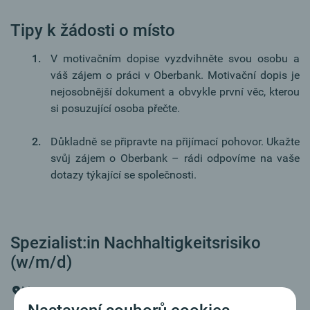
Tipy k žádosti o místo
V motivačním dopise vyzdvihněte svou osobu a
váš zájem o práci v Oberbank. Motivační dopis je
nejosobnější dokument a obvykle první věc, kterou
si posuzující osoba přečte.
Důkladně se připravte na přijímací pohovor. Ukažte
svůj zájem o Oberbank – rádi odpovíme na vaše
dotazy týkající se společnosti.
Spezialist:in Nachhaltigkeitsrisiko
(w/m/d)
Linz