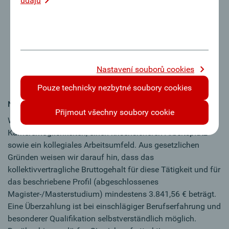
udaju
sowie Erfahrung mit Datenbankauswertungen), gute
Englisch-Kenntnisse in Wort und Schrift
Sie bringen ein ausgeprägtes Interesse an
Nachhaltigkeitsthemen mit und präsentieren sich als
kommunikationsstarker Teamplayer
Nastavení souborů cookies
Ein eigeninitiativer, selbstständiger Arbeitsstil sowie
Engagement und Belastbarkeit zeichnen Sie aus
Pouze technicky nezbytné soubory cookies
Naše nabídka
Přijmout všechny soubory cookie
Wir bieten Ihnen hervorragende Weiterentwicklungs- und
Karrieremöglichkeiten, einen krisensicheren Arbeitsplatz
sowie ein kollegiales Arbeitsumfeld. Aus gesetzlichen
Gründen weisen wir darauf hin, dass das
kollektivvertragliche Bruttogehalt für diese Tätigkeit und für
das beschriebene Profil (abgeschlossenes
Magister-/Masterstudium) mindestens 3.841,56 € beträgt.
Eine Überzahlung ist bei einschlägiger Berufserfahrung und
besonderer Qualifikation selbstverständlich möglich.