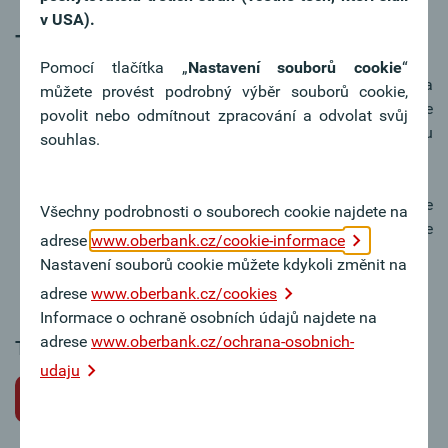
v USA).
Tipy k žádosti o místo
Pomocí tlačítka „
Nastavení souborů cookie
“
V motivačním dopise vyzdvihněte svou osobu a
můžete provést podrobný výběr souborů cookie,
váš zájem o práci v Oberbank. Motivační dopis je
povolit nebo odmítnout zpracování a odvolat svůj
nejosobnější dokument a obvykle první věc, kterou
souhlas.
si posuzující osoba přečte.
Důkladně se připravte na přijímací pohovor. Ukažte
Všechny podrobnosti o souborech cookie najdete na
svůj zájem o Oberbank – rádi odpovíme na vaše
adrese
www.oberbank.cz/cookie-informace
dotazy týkající se společnosti.
Nastavení souborů cookie můžete kdykoli změnit na
adrese
www.oberbank.cz/cookies
Informace o ochraně osobních údajů najdete na
adrese
www.oberbank.cz/ochrana-osobnich-
Tato pracovní pozice bohužel není k dispozici.
udaju
Zpět na volné pracovní pozice