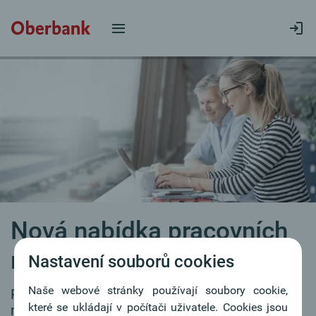
Nová nabídka pracovních
míst
Nastavení souborů cookies
Naše webové stránky používají soubory cookie,
Pro naše filiálky průběžně hledáme
které se ukládají v počítači uživatele. Cookies jsou
motivované kolegyně a kolegy.