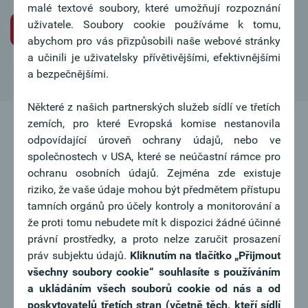
malé textové soubory, které umožňují rozpoznání
uživatele. Soubory cookie používáme k tomu,
Iniciativní žádost o pracovní místo
abychom pro vás přizpůsobili naše webové stránky
a učinili je uživatelsky přívětivějšími, efektivnějšími
a bezpečnějšími.
Některé z našich partnerských služeb sídlí ve třetích
zemích, pro které Evropská komise nestanovila
odpovídající úroveň ochrany údajů, nebo ve
společnostech v USA, které se neúčastní rámce pro
ochranu osobních údajů. Zejména zde existuje
riziko, že vaše údaje mohou být předmětem přístupu
tamních orgánů pro účely kontroly a monitorování a
že proti tomu nebudete mít k dispozici žádné účinné
právní prostředky, a proto nelze zaručit prosazení
práv subjektu údajů.
Kliknutím na tlačítko
„Přijmout
všechny soubory cookie“ souhlasíte s používáním
a ukládáním všech souborů cookie od nás a od
poskytovatelů třetích stran (včetně těch, kteří sídlí