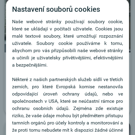
Nastavení souborů cookies
Naše webové stránky používají soubory cookie,
které se ukládají v počítači uživatele. Cookies jsou
malé textové soubory, které umožňují rozpoznání
uživatele. Soubory cookie používáme k tomu,
abychom pro vás přizpůsobili naše webové stránky
a učinili je uživatelsky přívětivějšími, efektivnějšími
CENTRÁLA PRAHA
a bezpečnějšími.
Oberbank AG
Některé z našich partnerských služeb sídlí ve třetích
nám. I.P.Pavlova 5
zemích, pro které Evropská komise nestanovila
120 00 Praha 2
odpovídající úroveň ochrany údajů, nebo ve
společnostech v USA, které se neúčastní rámce pro
Více informací
ochranu osobních údajů. Zejména zde existuje
riziko, že vaše údaje mohou být předmětem přístupu
tamních orgánů pro účely kontroly a monitorování a
že proti tomu nebudete mít k dispozici žádné účinné