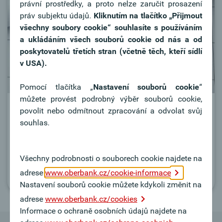
právní prostředky, a proto nelze zaručit prosazení
práv subjektu údajů.
Kliknutím na tlačítko
„Přijmout
všechny soubory cookie“ souhlasíte s používáním
a ukládáním všech souborů cookie od nás a od
poskytovatelů třetích stran (včetně těch, kteří sídlí
v USA).
Pomocí tlačítka „
Nastavení souborů cookie
“
můžete provést podrobný výběr souborů cookie,
Termín schůzky
povolit nebo odmítnout zpracování a odvolat svůj
souhlas.
Máte otázky? Stačí si schůzku objednat online.
Všechny podrobnosti o souborech cookie najdete na
Domluvte si schůzku
adrese
www.oberbank.cz/cookie-informace
Nastavení souborů cookie můžete kdykoli změnit na
adrese
www.oberbank.cz/cookies
Informace o ochraně osobních údajů najdete na