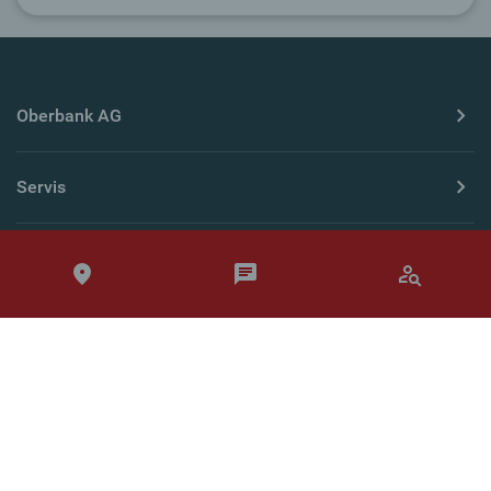
Oberbank AG
Servis
Země
Tiráž
Ochrana soukromí
OP
Zákon o přístupnosti
Whistleblowing
Cookies
© Oberbank 2026