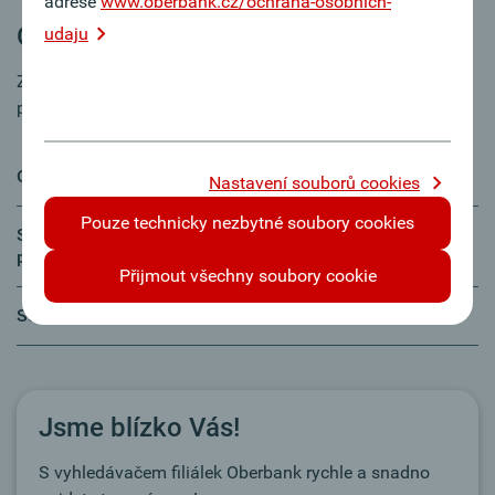
adrese
www.oberbank.cz/ochrana-osobnich-
Oberbank servisní čísla
udaju
Zde naleznete nejdůležitější telefonní čísla v krátkém
přehledu.
Obchodní oblast Česká republika
Nastavení souborů cookies
Pouze technicky nezbytné soubory cookies
Servisní linka - internetové bankovnictví (Klientský
portál & App)
Přijmout všechny soubory cookie
Servisní linka – blokace karet
Jsme blízko Vás!
S vyhledávačem filiálek Oberbank rychle a snadno