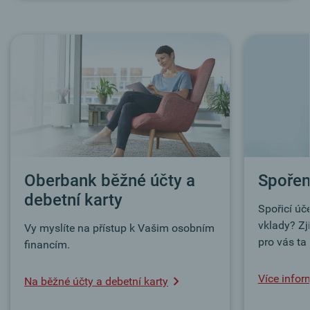
Oberbank běžné účty a
Spořen
debetní karty
Spořicí úč
vklady?
Zj
Vy myslíte na přístup k Vašim osobním
pro vás ta
financím.
Více infor
Na běžné účty a debetní karty