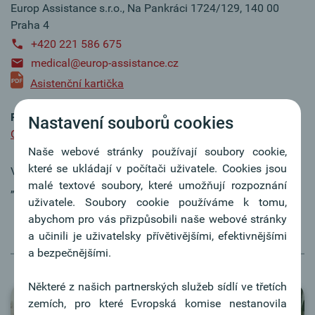
Europ Assistance s.r.o., Na Pankráci 1724/129, 140 00
Praha 4
+420 221 586 675
medical@europ-assistance.cz
Asistenční kartička
Pojištění zneužití Vaší debetní karty
Nastavení souborů cookies
Oznámení pojistné události – zneužití PK (online hlášení)
Naše webové stránky používají soubory cookie,
které se ukládají v počítači uživatele. Cookies jsou
Volte ikonu „Ostatní méně obvyklé případy“ a dále
malé textové soubory, které umožňují rozpoznání
„Pojištění u vaší banky“
uživatele. Soubory cookie používáme k tomu,
abychom pro vás přizpůsobili naše webové stránky
a učinili je uživatelsky přívětivějšími, efektivnějšími
a bezpečnějšími.
Některé z našich partnerských služeb sídlí ve třetích
zemích, pro které Evropská komise nestanovila