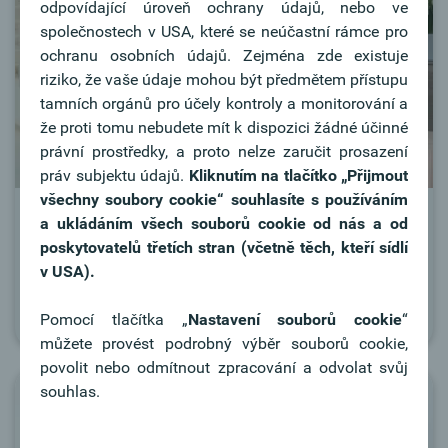
odpovídající úroveň ochrany údajů, nebo ve
společnostech v USA, které se neúčastní rámce pro
ochranu osobních údajů. Zejména zde existuje
riziko, že vaše údaje mohou být předmětem přístupu
tamních orgánů pro účely kontroly a monitorování a
že proti tomu nebudete mít k dispozici žádné účinné
právní prostředky, a proto nelze zaručit prosazení
práv subjektu údajů.
Kliknutím na tlačítko
„Přijmout
všechny soubory cookie“ souhlasíte s používáním
Kontakt s bankou
a ukládáním všech souborů cookie od nás a od
poskytovatelů třetích stran (včetně těch, kteří sídlí
Informace o bance a spojení.
v USA).
Více informací
Pomocí tlačítka „
Nastavení souborů cookie
“
můžete provést podrobný výběr souborů cookie,
povolit nebo odmítnout zpracování a odvolat svůj
souhlas.