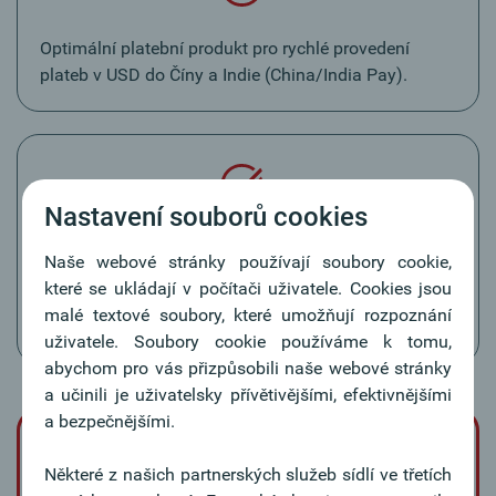
Optimální platební produkt pro rychlé provedení
plateb v USD do Číny a Indie (China/India Pay).
Nastavení souborů cookies
Výhodné a srovnatelné provádění přeshraničních
Naše webové stránky používají soubory cookie,
plateb v rámci pěti zemí Oberbank – Rakouska,
které se ukládají v počítači uživatele. Cookies jsou
Německa, České republiky, Slovenska a Maďarska
malé textové soubory, které umožňují rozpoznání
(Oberbank Payment Area).
uživatele. Soubory cookie používáme k tomu,
abychom pro vás přizpůsobili naše webové stránky
a učinili je uživatelsky přívětivějšími, efektivnějšími
a bezpečnějšími.
Některé z našich partnerských služeb sídlí ve třetích