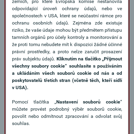
zemích, pro které Evropská komise nestanovila
odpovídající úroveň ochrany údajů, nebo ve
společnostech v USA, které se neúčastní rámce pro
ochranu osobních údajů. Zejména zde existuje
riziko, že vaše údaje mohou být předmětem přístupu
tamních orgánů pro účely kontroly a monitorování a
že proti tomu nebudete mít k dispozici žádné účinné
právní prostředky, a proto nelze zaručit prosazení
práv subjektu údajů.
Kliknutím na tlačítko
„Přijmout
všechny soubory cookie“ souhlasíte s používáním
Bez ohledu na to, kam vás vaše
a ukládáním všech souborů cookie od nás a od
poskytovatelů třetích stran (včetně těch, kteří sídlí
zahraniční podnikání zavede:
v USA).
na náš doprovod se můžete
spolehnout.
Pomocí tlačítka „
Nastavení souborů cookie
“
můžete provést podrobný výběr souborů cookie,
Díky síti 940 partnerských bank ve více než 100
povolit nebo odmítnout zpracování a odvolat svůj
zemích můžeme naše zákazníky podpořit v jejich
souhlas.
mezinárodním podnikání tam, kde banku nejvíce
potřebují: na konkrétním místě. Ať už jde o