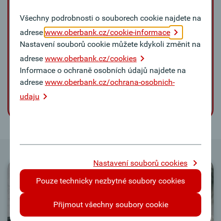
financování provozního kapitálu, správu hotovosti,
Všechny podrobnosti o souborech cookie najdete na
platební styk, dokumentární obchody nebo
adrese
www.oberbank.cz/cookie-informace
směnárny.
Nastavení souborů cookie můžete kdykoli změnit na
adrese
www.oberbank.cz/cookies
Domluvte si schůzku
Informace o ochraně osobních údajů najdete na
adrese
www.oberbank.cz/ochrana-osobnich-
Obraťte se na nás hned: naše Business Class se
udaju
vám bude líbit.
Nastavení souborů cookies
Pouze technicky nezbytné soubory cookies
Přijmout všechny soubory cookie