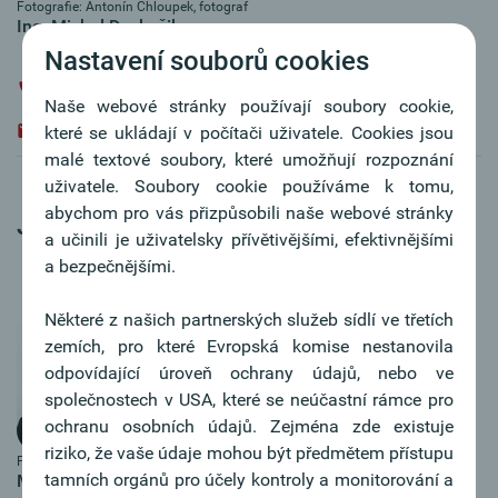
Fotografie: Antonín Chloupek, fotograf
Ing. Michal Doskočil
Nastavení souborů cookies
+420 / 567 144 210
Naše webové stránky používají soubory cookie,
michal.doskocil@oberbank.cz
které se ukládají v počítači uživatele. Cookies jsou
malé textové soubory, které umožňují rozpoznání
uživatele. Soubory cookie používáme k tomu,
abychom pro vás přizpůsobili naše webové stránky
Jindrichuv Hradec
a učinili je uživatelsky přívětivějšími, efektivnějšími
a bezpečnějšími.
Některé z našich partnerských služeb sídlí ve třetích
zemích, pro které Evropská komise nestanovila
odpovídající úroveň ochrany údajů, nebo ve
společnostech v USA, které se neúčastní rámce pro
ochranu osobních údajů. Zejména zde existuje
riziko, že vaše údaje mohou být předmětem přístupu
Fotografie: N.Severova
tamních orgánů pro účely kontroly a monitorování a
Marcela Pouzarová