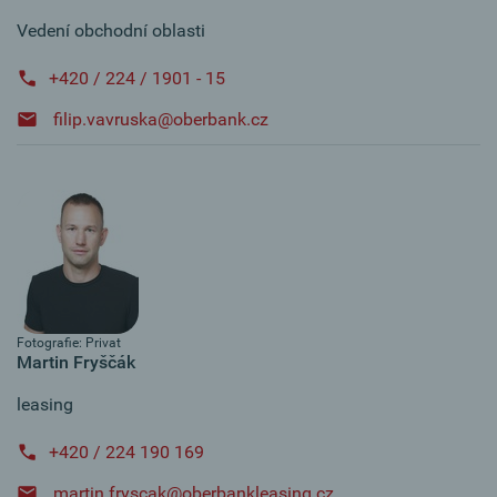
Vedení obchodní oblasti
+420 / 224 / 1901 - 15
filip.vavruska@oberbank.cz
Fotografie: Privat
Martin Fryščák
leasing
+420 / 224 190 169
martin.fryscak@oberbankleasing.cz