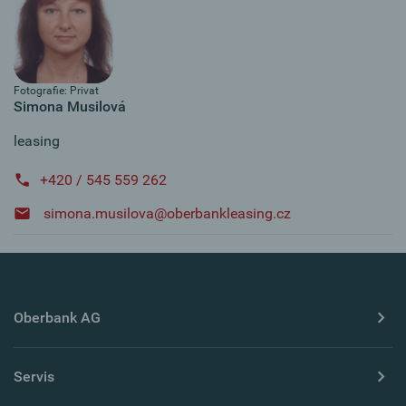
Fotografie: Privat
Simona Musilová
leasing
+420 / 545 559 262
simona.musilova@oberbankleasing.cz
Oberbank AG
Servis