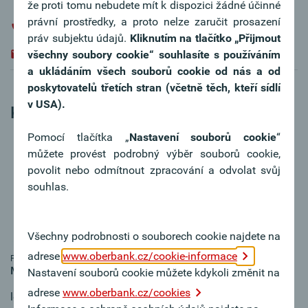
že proti tomu nebudete mít k dispozici žádné účinné
právní prostředky, a proto nelze zaručit prosazení
+420 / 383 339 610
práv subjektu údajů.
Kliknutím na tlačítko
„Přijmout
marcela.pouzarova@oberbank.cz
všechny soubory cookie“ souhlasíte s používáním
a ukládáním všech souborů cookie od nás a od
poskytovatelů třetích stran (včetně těch, kteří sídlí
v USA).
Kladno
Pomocí tlačítka „
Nastavení souborů cookie
“
můžete provést podrobný výběr souborů cookie,
povolit nebo odmítnout zpracování a odvolat svůj
souhlas.
Všechny podrobnosti o souborech cookie najdete na
adrese
www.oberbank.cz/cookie-informace
Fotografie: Privat
Martin Fryščák
Nastavení souborů cookie můžete kdykoli změnit na
adrese
www.oberbank.cz/cookies
leasing