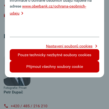
Informace o ochraně osobních údajů najdete na
adrese
www.oberbank.cz/ochrana-osobnich-
+420 / 224 190 169
udaju
martin.fryscak@oberbankleasing.cz
Liberec
Nastavení souborů cookies
Pouze technicky nezbytné soubory cookies
Přijmout všechny soubory cookie
Fotografie: Privat
Petr Dupač
+420 / 485 / 216 210