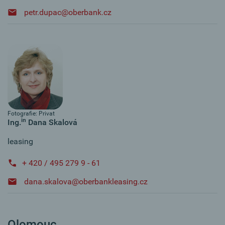
petr.dupac@oberbank.cz
Fotografie: Privat
in
Ing.
Dana Skalová
leasing
+ 420 / 495 279 9 - 61
dana.skalova@oberbankleasing.cz
Olomouc